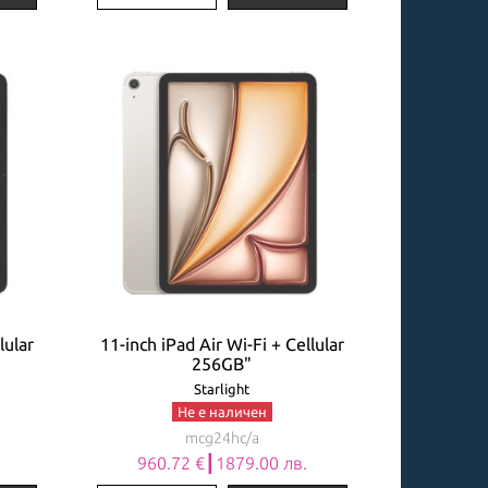
lular
11-inch iPad Air Wi-Fi + Cellular
256GB"
Starlight
Не е наличен
mcg24hc/a
960.72 €┃1879.00 лв.