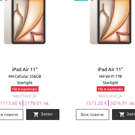
iPad Air 11"
iPad Air 11"
M4 Cellular 256GB
M4 Wi-Fi 1TB
Starlight
Starlight
Не е наличен
Не е наличен
MH7F4HC/A
MH3J4HC/A
1113.60 €┃2178.01 лв.
1573.20 €┃3076.91 лв
shopping_cart
shopping_cart
Заяви
Зая
ж повече
Виж повече