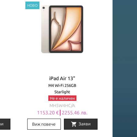
iPad Air 13"
M4 Wi-Fi 256GB
Starlight
Не е наличен
MH5W4HC/A
.
1153.20 €┃2255.46 лв.
shopping_cart
ви
Заяви
Виж повече