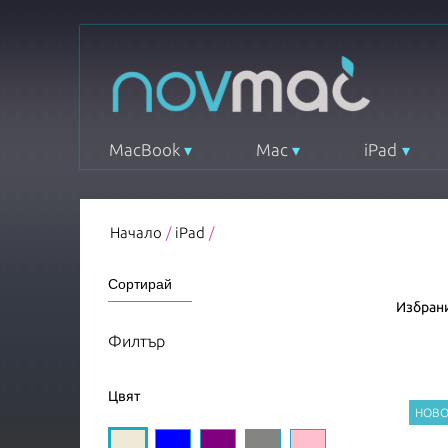
MacBook
Mac
iPad
Начало
/
iPad
/
Избрани
Филтър
Цвят