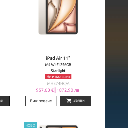
iPad Air 11"
M4 Wi-Fi 256GB
Starlight
Не е наличен
MH374HC/A
957.60 €┃1872.90 лв.
shopping_cart
ви
Заяви
Виж повече