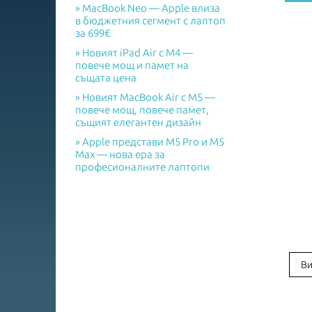
MacBook Neo — Apple влиза
в бюджетния сегмент с лаптоп
за 699€
Новият iPad Air с M4 —
повече мощ и памет на
същата цена
Новият MacBook Air с M5 —
повече мощ, повече памет,
същият елегантен дизайн
Apple представи M5 Pro и M5
Max — нова ера за
професионалните лаптопи
Ви