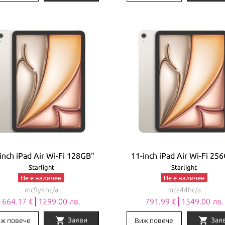
inch iPad Air Wi-Fi 128GB"
11-inch iPad Air Wi-Fi 25
Starlight
Starlight
Не е наличен
Не е наличен
mc9y4hc/a
mca44hc/a
664.17 €┃1299.00 лв.
791.99 €┃1549.00 лв.
shopping_cart
shopping_cart
Заяви
Зая
ж повече
Виж повече