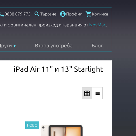




0888 879 775
Търсене
Профил
Количка
кти с оригинален произход и гаранция от
NovMac
.
Други
Втора употреба
Блог
iPad Air 11" и 13" Starlight
grid_on
list