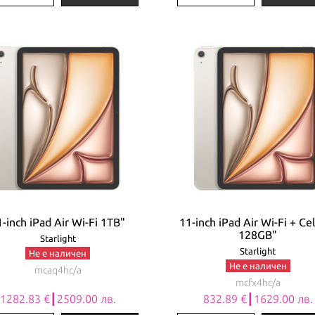
1-inch iPad Air Wi-Fi 1TB"
11-inch iPad Air Wi-Fi + Cel
128GB"
Starlight
Starlight
Не е наличен
Не е наличен
mcaq4hc/a
mcfx4hc/a
1282.83 €┃2509.00 лв.
832.89 €┃1629.00 лв.