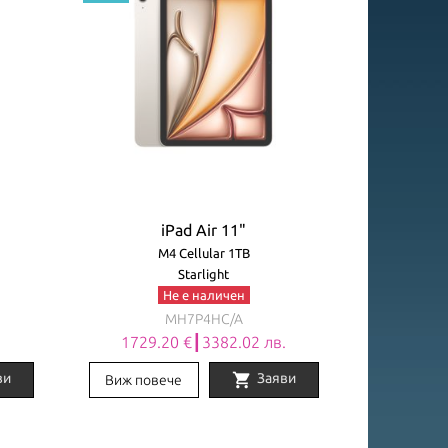
iPad Air 11"
M4 Cellular 1TB
Starlight
Не е наличен
MH7P4HC/A
.
1729.20 €┃3382.02 лв.
shopping_cart
ви
Заяви
Виж повече