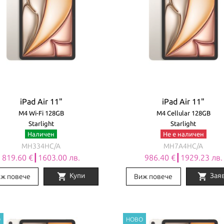
iPad Air 11"
iPad Air 11"
M4 Wi-Fi 128GB
M4 Cellular 128GB
Starlight
Starlight
Наличен
Не е наличен
MH334HC/A
MH7A4HC/A
819.60 €┃1603.00 лв.
986.40 €┃1929.23 лв.
shopping_cart
shopping_cart
Купи
Зая
ж повече
Виж повече