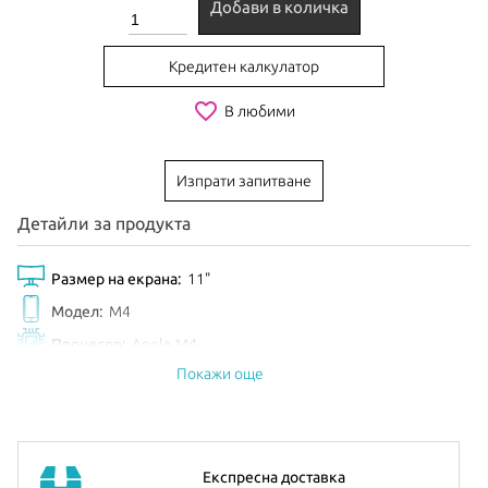
Добави в количка
Кредитен калкулатор
favorite_border
В любими
Изпрати запитване
Детайли за продукта
Размер на екрана:
11"
Модел:
M4
Процесор:
Apple M4
Покажи още
Рам Памет:
12GB
Обем диск:
1TB
Видео карта:
9-core GPU
Цвят:
Purple
Експресна доставка