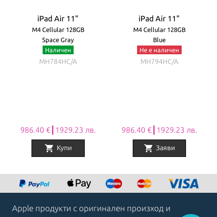
iPad Air 11"
iPad Air 11"
M4 Cellular 128GB
M4 Cellular 128GB
Space Gray
Blue
Наличен
Не е наличен
MH784HC/A
MH794HC/A
986.40 €┃1929.23 лв.
986.40 €┃1929.23 лв.
shopping_cart
shopping_cart
Купи
Заяви
Item
1
of
8
Apple продукти с оригинален произход и