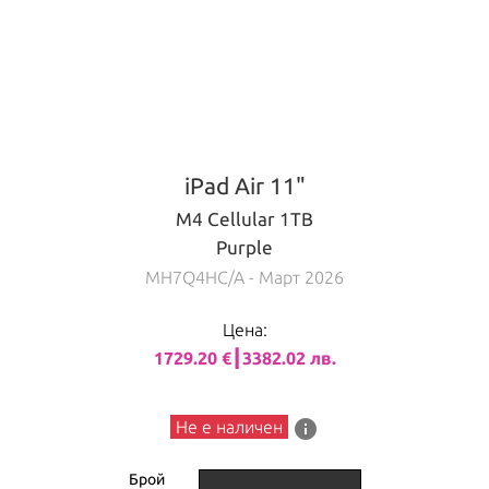
iPad Air 11"
M4 Cellular 1TB
Purple
MH7Q4HC/A
- Март 2026
Цена:
1729.20 €┃3382.02 лв.
info
Не е наличен
Брой