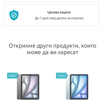
128GB, 256GB, 512GB или 1TB, за да съхраните своите снимки,
музика, приложения игри и др.
Ценова защита
И двете камери са 12-мегапикселови Ultra-Wide и правят
До 7 дни след датата на покупка
зашеметяващи снимки и 4K видео, които да споделите с близки
и приятели.
iPad Air
има вградени стерео говорители и два микрофона.
Открихме други продукти, които
Батерията му издържа до 10 часа сърфиране в интернет,
може да ви харесат
гледане на филми или слушане на музика. Таблетът се предлага
в четири цвята –
Blue
,
Purple
,
Starlight
и
Space Gray
.
Всички Apple продукти предлагани от
NovMak.com
имат
стандартна международна гаранция и подлежат на гаранционно
обслужване от Apple Authorized Service Provider (официални
сервизни центрове на Apple).