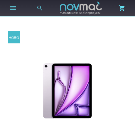



Магазинът за Apple продукти