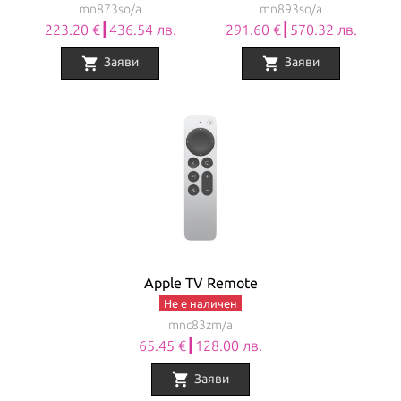
mn873so/a
mn893so/a
223.20 €┃436.54 лв.
291.60 €┃570.32 лв.
shopping_cart
shopping_cart
Заяви
Заяви
Apple TV Remote
Не е наличен
mnc83zm/a
65.45 €┃128.00 лв.
shopping_cart
Заяви