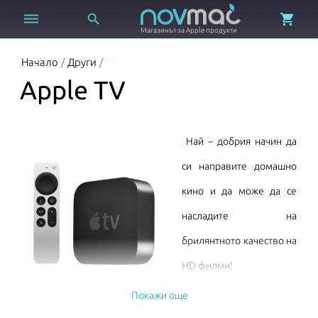



Магазинът за Apple продукти
Начало
/
Други
/
Apple TV
Най – добрия начин да
си направите домашно
кино и да може да се
насладите на
брилянтното качество на
HD филми!
Покажи още
Apple TV ви дава достъп до всичко което искате да видите и