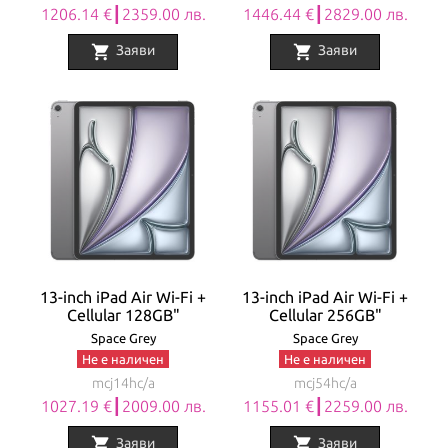
1206.14 €┃2359.00 лв.
1446.44 €┃2829.00 лв.
shopping_cart
shopping_cart
Заяви
Заяви
13-inch iPad Air Wi-Fi +
13-inch iPad Air Wi-Fi +
Cellular 128GB"
Cellular 256GB"
Space Grey
Space Grey
Не е наличен
Не е наличен
mcj14hc/a
mcj54hc/a
1027.19 €┃2009.00 лв.
1155.01 €┃2259.00 лв.
shopping_cart
shopping_cart
Заяви
Заяви