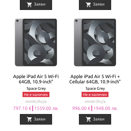
shopping_cart
shopping_cart
Заяви
Заяви
Apple iPad Air 5 Wi-Fi
Apple iPad Air 5 Wi-Fi +
64GB, 10.9-inch"
Cellular 64GB, 10.9-inch"
Space Grey
Space Grey
Не е наличен
Не е наличен
mm9c3hc/a
mm6r3hc/a
797.10 €┃1559.00 лв.
996.00 €┃1948.00 лв.
shopping_cart
shopping_cart
Заяви
Заяви