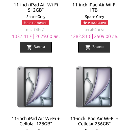
11-inch iPad Air Wi-Fi
11-inch iPad Air Wi-Fi
512GB"
1TB"
Space Grey
Space Grey
Не е наличен
Не е наличен
mca74hc/a
mcah4hc/a
1037.41 €┃2029.00 лв.
1282.83 €┃2509.00 лв.
shopping_cart
shopping_cart
Заяви
Заяви
11-inch iPad Air Wi-Fi +
11-inch iPad Air Wi-Fi +
Cellular 128GB"
Cellular 256GB"