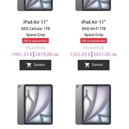
iPad Air 11"
iPad Air 11"
(M2) Cellular 1TB
(M2) Wi-Fi 1TB
Space Grey
Space Grey
Не е наличен
Не е наличен
muxr3hc/a
muwq3hc/a
1441.33 €┃2819.00 лв.
1355.43 €┃2651.00 лв.
shopping_cart
shopping_cart
Заяви
Заяви