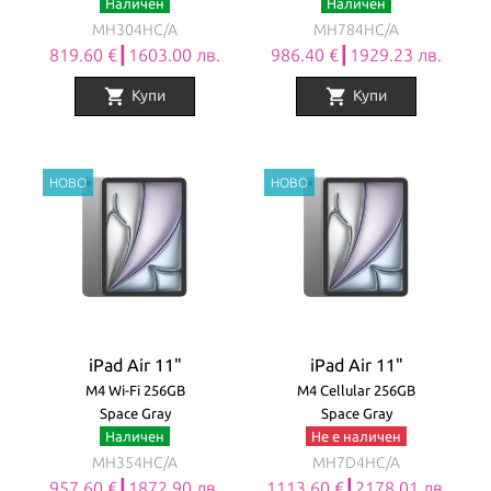
Наличен
Наличен
MH304HC/A
MH784HC/A
819.60 €┃1603.00 лв.
986.40 €┃1929.23 лв.
shopping_cart
shopping_cart
Купи
Купи
iPad Air 11"
iPad Air 11"
M4 Wi-Fi 256GB
M4 Cellular 256GB
Space Gray
Space Gray
Наличен
Не е наличен
MH354HC/A
MH7D4HC/A
957.60 €┃1872.90 лв.
1113.60 €┃2178.01 лв.