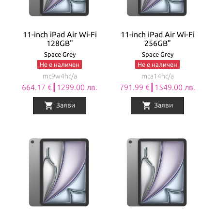
11-inch iPad Air Wi-Fi
11-inch iPad Air Wi-Fi
128GB"
256GB"
Space Grey
Space Grey
Не е наличен
Не е наличен
mc9w4hc/a
mca14hc/a
664.17 €┃1299.00 лв.
791.99 €┃1549.00 лв.
shopping_cart
shopping_cart
Заяви
Заяви