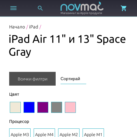



Магазинът за Apple продукти
Начало
/
iPad
/
iPad Air 11" и 13" Space
Gray
Всички филтри
Цвят
Процесор
Apple M3
Apple M4
Apple M2
Apple M1