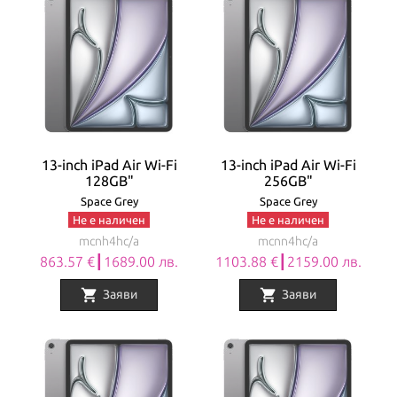
13-inch iPad Air Wi-Fi
13-inch iPad Air Wi-Fi
128GB"
256GB"
Space Grey
Space Grey
Не е наличен
Не е наличен
mcnh4hc/a
mcnn4hc/a
863.57 €┃1689.00 лв.
1103.88 €┃2159.00 лв.
shopping_cart
shopping_cart
Заяви
Заяви