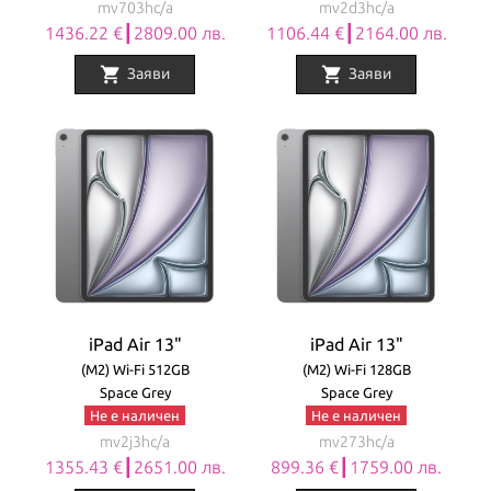
mv703hc/a
mv2d3hc/a
1436.22 €┃2809.00 лв.
1106.44 €┃2164.00 лв.
shopping_cart
shopping_cart
Заяви
Заяви
iPad Air 13"
iPad Air 13"
(M2) Wi-Fi 512GB
(M2) Wi-Fi 128GB
Space Grey
Space Grey
Не е наличен
Не е наличен
mv2j3hc/a
mv273hc/a
1355.43 €┃2651.00 лв.
899.36 €┃1759.00 лв.