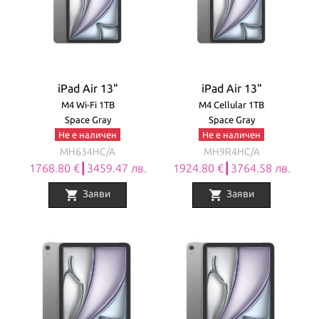
iPad Air 13"
iPad Air 13"
M4 Wi-Fi 1TB
M4 Cellular 1TB
Space Gray
Space Gray
Не е наличен
Не е наличен
MH634HC/A
MH9R4HC/A
1768.80 €┃3459.47 лв.
1924.80 €┃3764.58 лв.
shopping_cart
shopping_cart
Заяви
Заяви