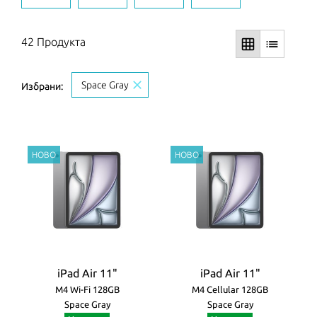
42 Продукта
grid_on
list
close
Space Gray
Избрани:
iPad Air 11"
iPad Air 11"
M4 Wi-Fi 128GB
M4 Cellular 128GB
Space Gray
Space Gray