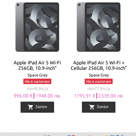
Apple iPad Air 5 Wi-Fi
Apple iPad Air 5 Wi-Fi +
256GB, 10.9-inch"
Cellular 256GB, 10.9-inch"
Space Grey
Space Grey
Не е наличен
Не е наличен
mm9l3hc/a
mm713hc/a
996.00 €┃1948.00 лв.
1195.91 €┃2339.00 лв.
shopping_cart
shopping_cart
Заяви
Заяви