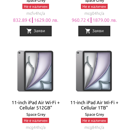
Space Grey
Space Grey
Не е наличен
Не е наличен
mcfv4hc/a
mcg04hc/a
832.89 €┃1629.00 лв.
960.72 €┃1879.00 лв.
shopping_cart
shopping_cart
Заяви
Заяви
11-inch iPad Air Wi-Fi +
11-inch iPad Air Wi-Fi +
Cellular 512GB"
Cellular 1TB"
Space Grey
Space Grey
Не е наличен
Не е наличен
mcg44hc/a
mcg84hc/a