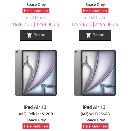
Space Grey
Space Grey
Не е наличен
Не е наличен
mv743hc/a
mv6v3hc/a
1686.75 €┃3299.00 лв.
1275.67 €┃2495.00 лв.
shopping_cart
shopping_cart
Заяви
Заяви
iPad Air 13"
iPad Air 13"
(M2) Cellular 512GB
(M2) Wi-Fi 256GB
Space Grey
Space Grey
Не е наличен
Не е наличен