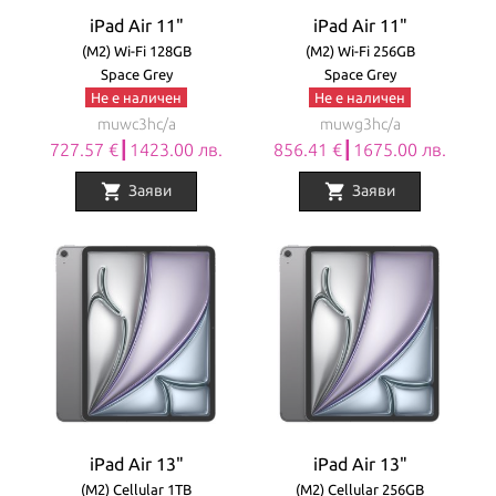
iPad Air 11"
iPad Air 11"
(M2) Wi-Fi 128GB
(M2) Wi-Fi 256GB
Space Grey
Space Grey
Не е наличен
Не е наличен
muwc3hc/a
muwg3hc/a
727.57 €┃1423.00 лв.
856.41 €┃1675.00 лв.
shopping_cart
shopping_cart
Заяви
Заяви
iPad Air 13"
iPad Air 13"
(M2) Cellular 1TB
(M2) Cellular 256GB