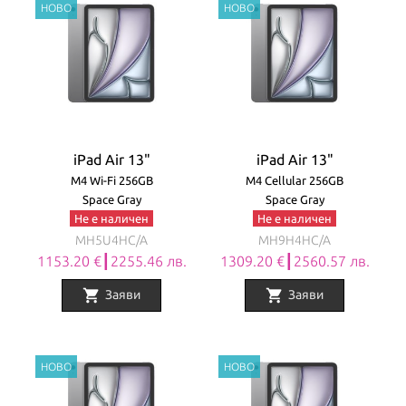
iPad Air 13"
iPad Air 13"
M4 Wi-Fi 256GB
M4 Cellular 256GB
Space Gray
Space Gray
Не е наличен
Не е наличен
MH5U4HC/A
MH9H4HC/A
1153.20 €┃2255.46 лв.
1309.20 €┃2560.57 лв.
shopping_cart
shopping_cart
Заяви
Заяви