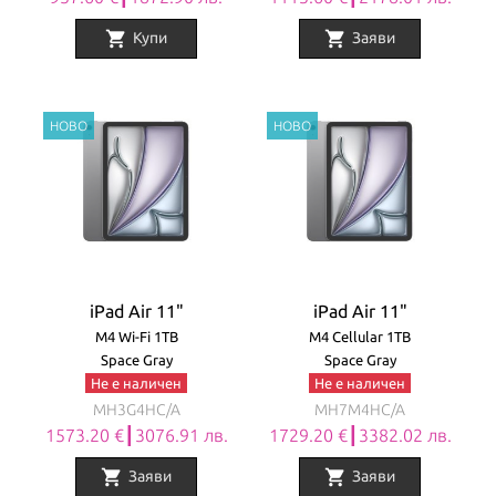
shopping_cart
shopping_cart
Купи
Заяви
iPad Air 11"
iPad Air 11"
M4 Wi-Fi 1TB
M4 Cellular 1TB
Space Gray
Space Gray
Не е наличен
Не е наличен
MH3G4HC/A
MH7M4HC/A
1573.20 €┃3076.91 лв.
1729.20 €┃3382.02 лв.
shopping_cart
shopping_cart
Заяви
Заяви