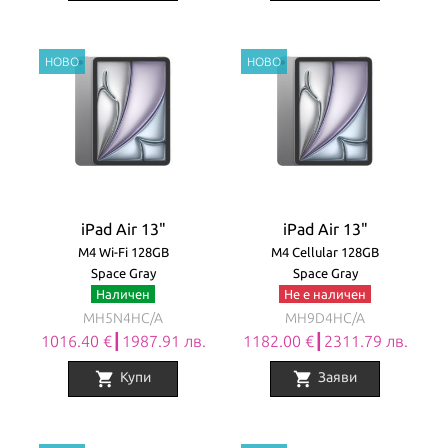
iPad Air 13"
iPad Air 13"
M4 Wi-Fi 128GB
M4 Cellular 128GB
Space Gray
Space Gray
Наличен
Не е наличен
MH5N4HC/A
MH9D4HC/A
1016.40 €┃1987.91 лв.
1182.00 €┃2311.79 лв.
shopping_cart
shopping_cart
Купи
Заяви