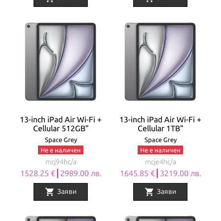
13-inch iPad Air Wi-Fi +
13-inch iPad Air Wi-Fi +
Cellular 512GB"
Cellular 1TB"
Space Grey
Space Grey
Не е наличен
Не е наличен
mcj94hc/a
mcje4hc/a
1528.25 €┃2989.00 лв.
1645.85 €┃3219.00 лв.
shopping_cart
shopping_cart
Заяви
Заяви