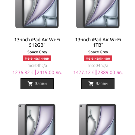
13-inch iPad Air Wi-Fi
13-inch iPad Air Wi-Fi
512GB"
1TB"
Space Grey
Space Grey
Не е наличен
Не е наличен
mcnt4hc/a
mcq04hc/a
1236.82 €┃2419.00 лв.
1477.12 €┃2889.00 лв.
shopping_cart
shopping_cart
Заяви
Заяви