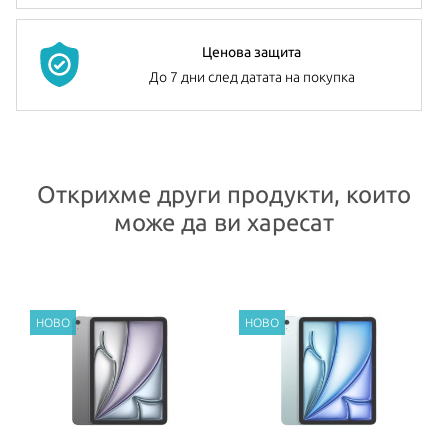
128GB, 256GB, 512GB или 1TB, за да съхраните своите снимки,
музика, приложения игри и др.
Ценова защита
И двете камери са 12-мегапикселови Ultra-Wide и правят
До 7 дни след датата на покупка
зашеметяващи снимки и 4K видео, които да споделите с близки
и приятели.
iPad Air
има вградени стерео говорители и два микрофона.
Открихме други продукти, които
Батерията му издържа до 10 часа сърфиране в интернет,
може да ви харесат
гледане на филми или слушане на музика. Таблетът се предлага
в четири цвята –
Blue
,
Purple
,
Starlight
и
Space Gray
.
Всички Apple продукти предлагани от
NovMak.com
имат
стандартна международна гаранция и подлежат на гаранционно
обслужване от Apple Authorized Service Provider (официални
сервизни центрове на Apple).