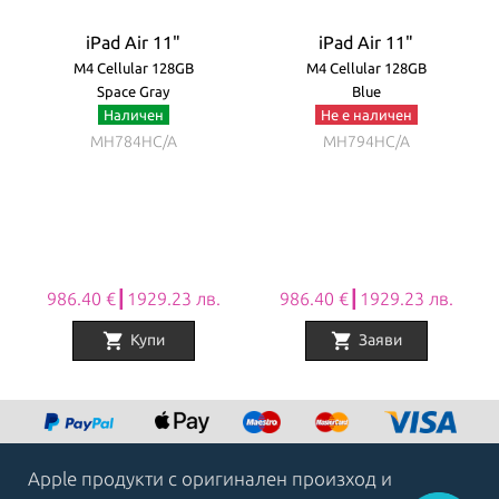
iPad Air 11"
iPad Air 11"
M4 Cellular 128GB
M4 Cellular 128GB
Space Gray
Blue
Наличен
Не е наличен
MH784HC/A
MH794HC/A
986.40 €┃1929.23 лв.
986.40 €┃1929.23 лв.
shopping_cart
shopping_cart
Купи
Заяви
Item
1
of
8
Apple продукти с оригинален произход и