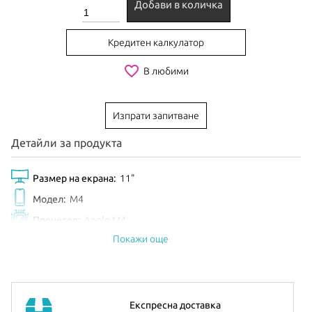
Добави в количка
Кредитен калкулатор
favorite_border
В любими
Изпрати запитване
Детайли за продукта
Размер на екрана:
11"
Модел:
M4
Процесор:
Apple M4
Покажи още
Рам Памет:
12GB
Обем диск:
256GB
Видео карта:
9-core GPU
Цвят:
Purple
Експресна доставка