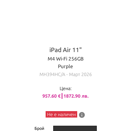
iPad Air 11"
M4 Wi-Fi 256GB
Purple
MH394HC/A
- Март 2026
Цена:
957.60 €┃1872.90 лв.
info
Не е наличен
Брой