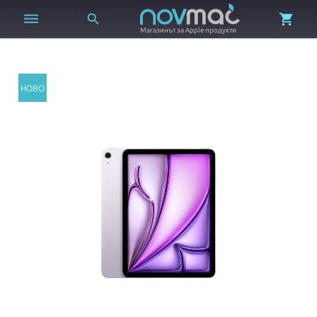



Магазинът за Apple продукти