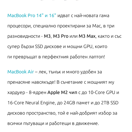
MacBook Pro 14" и 16"
идват с най-новата гама
процесори, специално проектирани за Mac, в три
разновидности -
M3
,
M3 Pro
или
M3 Max
, както и със
супер бързи SSD дискове и мощни GPU, които
ги превръщат в перфектния работен лаптоп!
MacBook Air
– лек, тънък и много удобен за
пренасяне навсякъде! В съчетание с мощният му
хардуер - 8-ядрен
Apple M2 чип
с до 10-Core GPU и
16-Core Neural Engine, до 24GB памет и до 2TB SSD
дисково пространство, той е най-добрият избор за
всички пътуващи и работещи в движение.