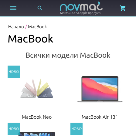



Магазинът за Apple продукти
Начало
/
MacBook
MacBook
Всички модели MacBook
MacBook Neo
MacBook Air 13"