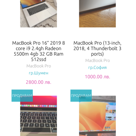
MacBook Pro 16” 2019 8
MacBook Pro (13-inch,
core i9 2.4gh Radeon
2018, 4 Thunderbolt 3
5500m 4gb 32 GB Ram
ports)
512ssd
MacBook Pro
MacBook Pro
гр.София
гр.Шумен
1000.00 лв.
2800.00 лв.