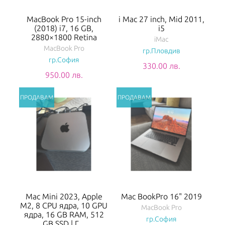
MacBook Pro 15-inch
i Mac 27 inch, Mid 2011,
(2018) i7, 16 GB,
i5
2880×1800 Retina
iMac
MacBook Pro
гр.Пловдив
гр.София
330.00 лв.
950.00 лв.
Mac Mini 2023, Apple
Mac BookPro 16" 2019
M2, 8 CPU ядра, 10 GPU
MacBook Pro
ядра, 16 GB RAM, 512
гр.София
GB SSD | Г...