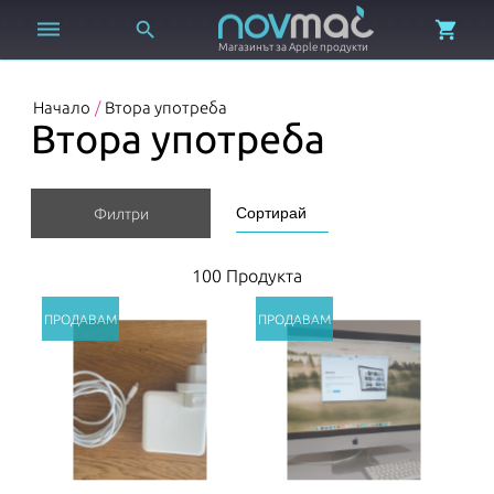



Магазинът за Apple продукти
Начало
/
Втора употреба
Втора употреба
Филтри
100 Продукта