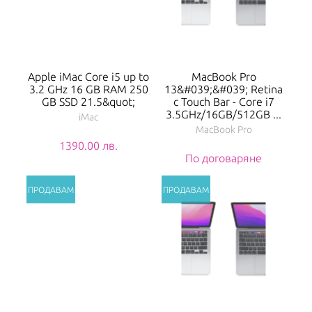
Apple iMac Core i5 up to
MacBook Pro
3.2 GHz 16 GB RAM 250
13&#039;&#039; Retina
GB SSD 21.5&quot;
с Touch Bar - Core i7
3.5GHz/16GB/512GB ...
iMac
MacBook Pro
1390.00 лв.
По договаряне