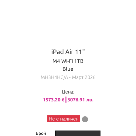
iPad Air 11"
M4 Wi-Fi 1TB
Blue
MH3H4HC/A
- Март 2026
Цена:
1573.20 €┃3076.91 лв.
info
Не е наличен
Брой