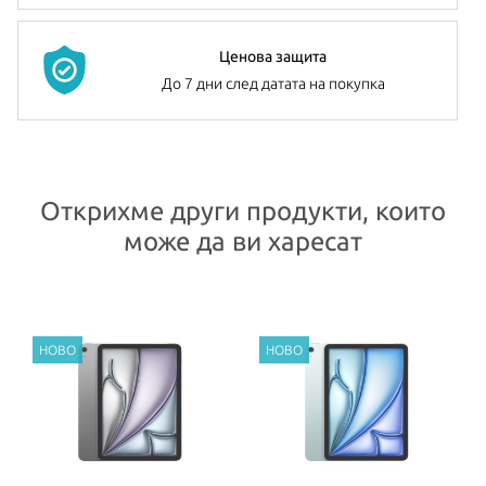
128GB, 256GB, 512GB или 1TB, за да съхраните своите снимки,
музика, приложения игри и др.
Ценова защита
И двете камери са 12-мегапикселови Ultra-Wide и правят
До 7 дни след датата на покупка
зашеметяващи снимки и 4K видео, които да споделите с близки
и приятели.
iPad Air
има вградени стерео говорители и два микрофона.
Открихме други продукти, които
Батерията му издържа до 10 часа сърфиране в интернет,
може да ви харесат
гледане на филми или слушане на музика. Таблетът се предлага
в четири цвята –
Blue
,
Purple
,
Starlight
и
Space Gray
.
Всички Apple продукти предлагани от
NovMak.com
имат
стандартна международна гаранция и подлежат на гаранционно
обслужване от Apple Authorized Service Provider (официални
сервизни центрове на Apple).