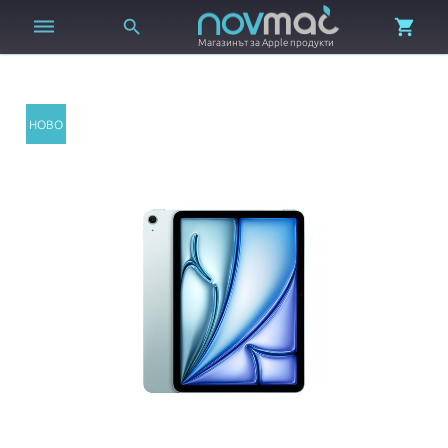



Магазинът за Apple продукти