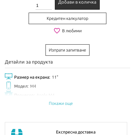
Добави в количка
Кредитен калкулатор
favorite_border
В любими
Изпрати запитване
Детайли за продукта
Размер на екрана:
11"
Модел:
M4
Процесор:
Apple M4
Покажи още
Рам Памет:
12GB
Обем диск:
1TB
Видео карта:
9-core GPU
Цвят:
Blue
Експресна доставка