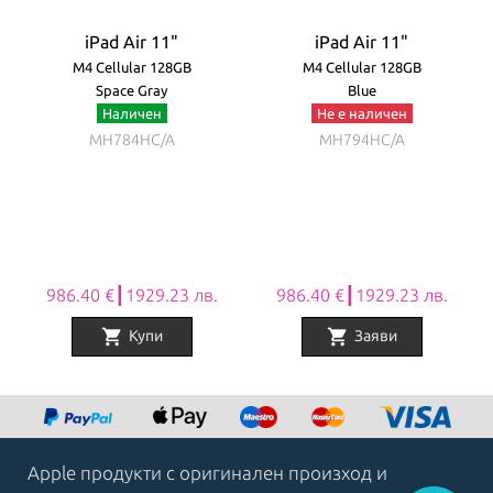
iPad Air 11"
iPad Air 11"
M4 Cellular 128GB
M4 Cellular 128GB
Space Gray
Blue
Наличен
Не е наличен
MH784HC/A
MH794HC/A
986.40 €┃1929.23 лв.
986.40 €┃1929.23 лв.
shopping_cart
shopping_cart
Купи
Заяви
Item
1
of
8
Apple продукти с оригинален произход и