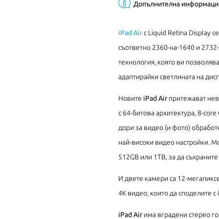
Допълнителна информаци
iPad Air
с Liquid Retina Display 
съответно 2360-на-1640 и 2732-н
технология, която ви позволява
адаптирайки светлината на дис
Новите
iPad Air
притежават нев
с 64-битова архитектура, 8-core
дори за видео (и фото) обработ
най-високи видео настройки. М
512GB или 1TB, за да съхраните
И двете камери са 12-мегапикс
4K видео, които да споделите с
iPad Air
има вградени стерео го