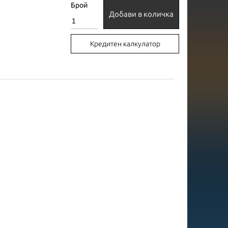
Брой
Добави в количка
Кредитен калкулатор