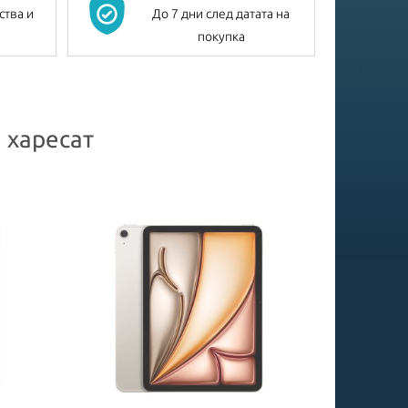
ства и
До 7 дни след датата на
покупка
 харесат