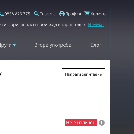




0888 879 775
Търсене
Профил
Количка
кти с оригинален произход и гаранция от
NovMac
.
Други
Втора употреба
Блог
3"
Изпрати запитване
info
Не е наличен