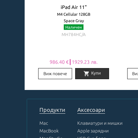
iPad Air 11"
B
M4 Cellular 128GB
Space Gray
Наличен
MH784HC/A
9 лв.
986.40 €┃1929.23 лв.
shopping_cart
Заяви
Купи
Виж повече
Ви
Item
1
of
8
Продукти
Аксесоари
Mac
Клавиатури и мишки
MacBook
Apple зарядни