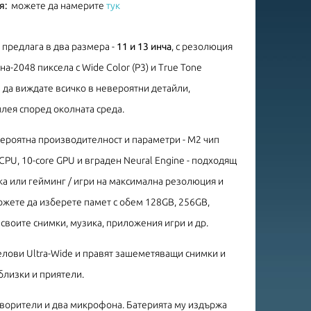
я:
можете да намерите
тук
се предлага в два размера -
11 и 13 инча
, с резолюция
а-2048 пиксела с Wide Color (P3) и True Tone
 да виждате всичко в невероятни детайли,
плея според околната среда.
ероятна производителност и параметри - M2 чип
 CPU, 10-core GPU и вграден Neural Engine - подходящ
ка или гейминг / игри на максимална резолюция и
ожете да изберете памет с обем 128GB, 256GB,
 своите снимки, музика, приложения игри и др.
елови Ultra-Wide и правят зашеметяващи снимки и
 близки и приятели.
ворители и два микрофона. Батерията му издържа