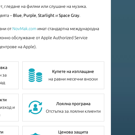
т, гледане на филми или слушане на музика.
цвята –
Blue
,
Purple
,
Starlight
и
Space Gray
.
ани от
NovMak.com
имат стандартна международна
онно обслужване от Apple Authorized Service
ентрове на Apple).
авка
Купете на изплащане
н за
на равни месечни вноски
лад
кти
Лоялна програма
изход и
Отстъпка за лоялни клиенти
я
ти
Ценова защита