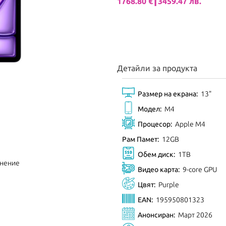
1768.80 €┃3459.47 лв.
Детайли за продукта
Размер на екрана:
13"
Модел:
M4
Процесор:
Apple M4
Рам Памет:
12GB
Обем диск:
1TB
внение
Видео карта:
9-core GPU
Цвят:
Purple
EAN:
195950801323
Анонсиран:
Март 2026