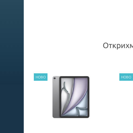
Открихм