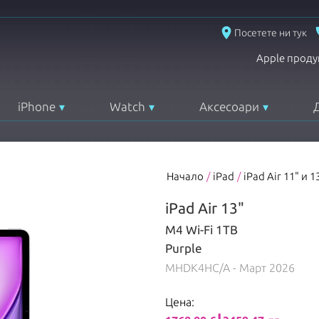
place
Посетете ни тук
Apple проду
iPhone
Watch
Аксесоари
Начало
/
iPad
/
iPad Air 11" и 1
iPad Air 13"
M4 Wi-Fi 1TB
Purple
MHDK4HC/A
- Март 2026
Цена: