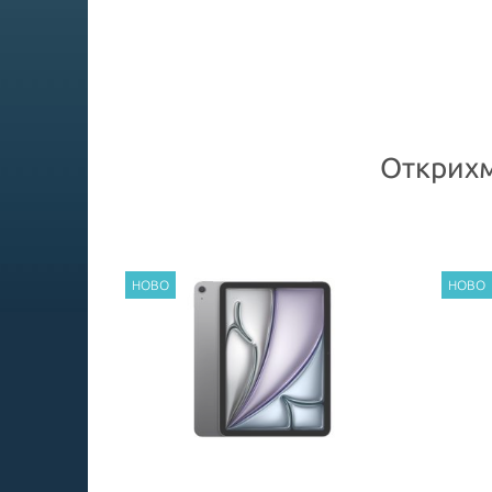
Открихм