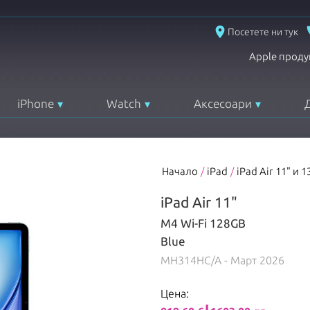
place
Посетете ни тук
Apple проду
iPhone
Watch
Аксесоари
Начало
/
iPad
/
iPad Air 11" и 1
iPad Air 11"
M4 Wi-Fi 128GB
Blue
MH314HC/A
- Март 2026
Цена: