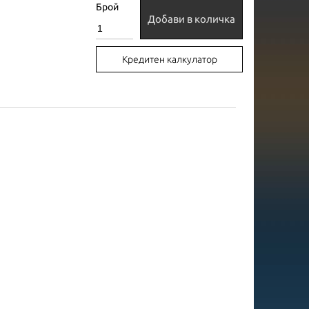
Брой
Добави в количка
Кредитен калкулатор