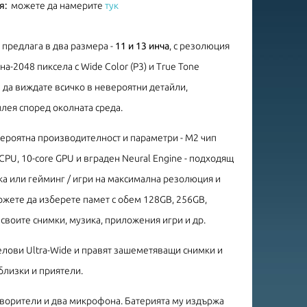
я:
можете да намерите
тук
се предлага в два размера -
11 и 13 инча
, с резолюция
а-2048 пиксела с Wide Color (P3) и True Tone
 да виждате всичко в невероятни детайли,
плея според околната среда.
ероятна производителност и параметри - M2 чип
 CPU, 10-core GPU и вграден Neural Engine - подходящ
ка или гейминг / игри на максимална резолюция и
ожете да изберете памет с обем 128GB, 256GB,
 своите снимки, музика, приложения игри и др.
елови Ultra-Wide и правят зашеметяващи снимки и
 близки и приятели.
ворители и два микрофона. Батерията му издържа