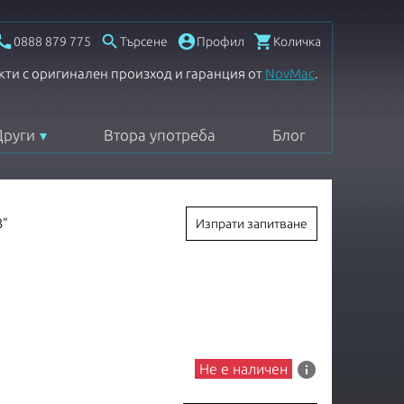




0888 879 775
Търсене
Профил
Количка
кти с оригинален произход и гаранция от
NovMac
.
Други
Втора употреба
Блог
3"
Изпрати запитване
info
Не е наличен