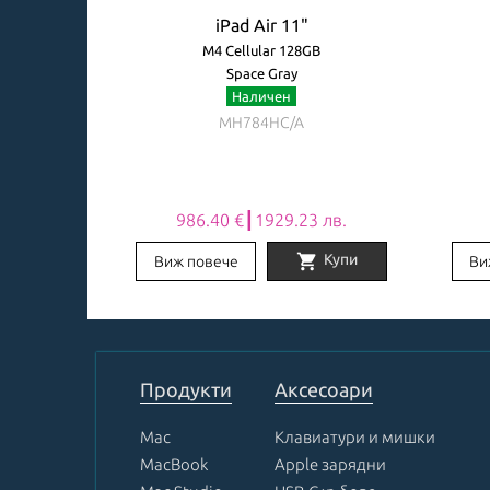
iPad Air 11"
B
M4 Cellular 128GB
Space Gray
Наличен
MH784HC/A
9 лв.
986.40 €┃1929.23 лв.
shopping_cart
Заяви
Купи
Виж повече
Ви
Item
1
of
8
Продукти
Аксесоари
Mac
Клавиатури и мишки
MacBook
Apple зарядни