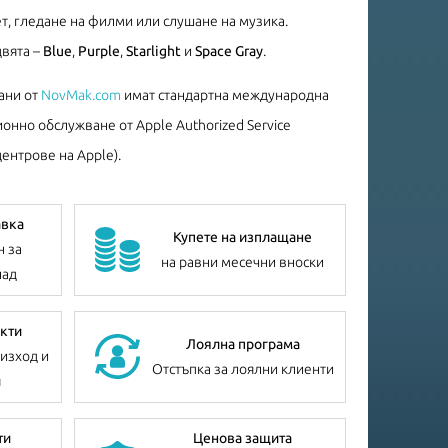
т, гледане на филми или слушане на музика.
цвята –
Blue
,
Purple
,
Starlight
и
Space Gray
.
ани от
NovMak.com
имат стандартна международна
онно обслужване от Apple Authorized Service
ентрове на Apple).
авка
Купете на изплащане
н за
на равни месечни вноски
лад
кти
Лоялна програма
изход и
Отстъпка за лоялни клиенти
я
ти
Ценова защита