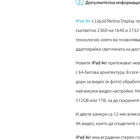
Допълнителна информаци
iPad Air
с Liquid Retina Display 
съответно 2360-на-1640 и 2732-н
технология, която ви позволява
адаптирайки светлината на дис
Новите
iPad Air
притежават нев
с 64-битова архитектура, 8-core
дори за видео (и фото) обработ
най-високи видео настройки. М
512GB или 1TB, за да съхраните
И двете камери са 12-мегапикс
4K видео, които да споделите с
iPad Air
има вградени стерео го