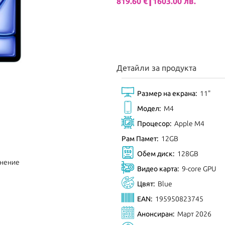
819.60 €┃1603.00 лв.
Детайли за продукта
Размер на екрана:
11"
Модел:
M4
Процесор:
Apple M4
Рам Памет:
12GB
Обем диск:
128GB
внение
Видео карта:
9-core GPU
Цвят:
Blue
EAN:
195950823745
Анонсиран:
Март 2026