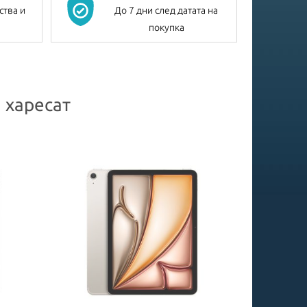
ства и
До 7 дни след датата на
покупка
 харесат