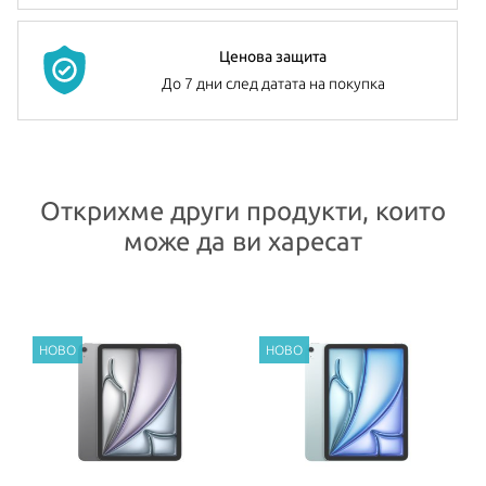
128GB, 256GB, 512GB или 1TB, за да съхраните своите снимки,
музика, приложения игри и др.
Ценова защита
И двете камери са 12-мегапикселови Ultra-Wide и правят
До 7 дни след датата на покупка
зашеметяващи снимки и 4K видео, които да споделите с близки
и приятели.
iPad Air
има вградени стерео говорители и два микрофона.
Открихме други продукти, които
Батерията му издържа до 10 часа сърфиране в интернет,
може да ви харесат
гледане на филми или слушане на музика. Таблетът се предлага
в четири цвята –
Blue
,
Purple
,
Starlight
и
Space Gray
.
Всички Apple продукти предлагани от
NovMak.com
имат
стандартна международна гаранция и подлежат на гаранционно
обслужване от Apple Authorized Service Provider (официални
сервизни центрове на Apple).