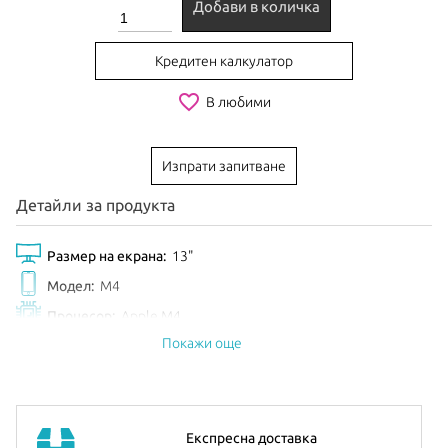
Добави в количка
Кредитен калкулатор
favorite_border
В любими
Изпрати запитване
Детайли за продукта
Размер на екрана:
13"
Модел:
M4
Процесор:
Apple M4
Покажи още
Рам Памет:
12GB
Обем диск:
256GB
Видео карта:
9-core GPU
Цвят:
Purple
Експресна доставка