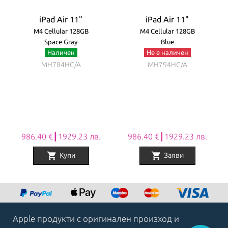
iPad Air 11"
iPad Air 11"
M4 Cellular 128GB
M4 Cellular 128GB
Space Gray
Blue
Наличен
Не е наличен
MH784HC/A
MH794HC/A
986.40 €┃1929.23 лв.
986.40 €┃1929.23 лв.
shopping_cart
shopping_cart
Купи
Заяви
Item
1
of
8
Apple продукти с оригинален произход и