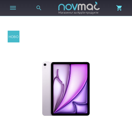



Магазинът за Apple продукти