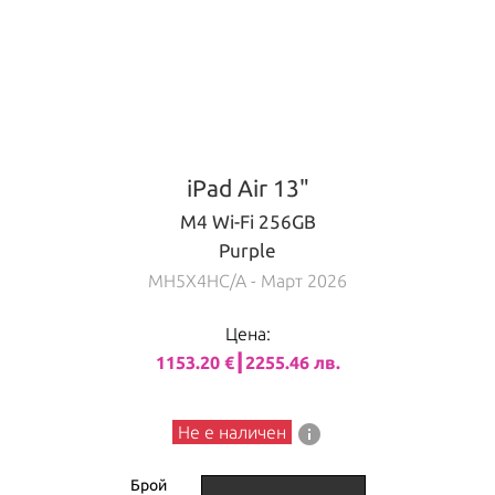
iPad Air 13"
M4 Wi-Fi 256GB
Purple
MH5X4HC/A
- Март 2026
Цена:
1153.20 €┃2255.46 лв.
info
Не е наличен
Брой