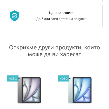
128GB, 256GB, 512GB или 1TB, за да съхраните своите снимки,
музика, приложения игри и др.
Ценова защита
И двете камери са 12-мегапикселови Ultra-Wide и правят
До 7 дни след датата на покупка
зашеметяващи снимки и 4K видео, които да споделите с близки
и приятели.
iPad Air
има вградени стерео говорители и два микрофона.
Открихме други продукти, които
Батерията му издържа до 10 часа сърфиране в интернет,
може да ви харесат
гледане на филми или слушане на музика. Таблетът се предлага
в четири цвята –
Blue
,
Purple
,
Starlight
и
Space Gray
.
Всички Apple продукти предлагани от
NovMak.com
имат
стандартна международна гаранция и подлежат на гаранционно
обслужване от Apple Authorized Service Provider (официални
сервизни центрове на Apple).