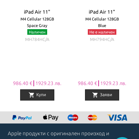
iPad Air 11"
iPad Air 11"
M4 Cellular 128GB
M4 Cellular 128GB
Space Gray
Blue
Наличен
Не е наличен
MH784HC/A
MH794HC/A
986.40 €┃1929.23 лв.
986.40 €┃1929.23 лв.
shopping_cart
shopping_cart
Купи
Заяви
Item
1
of
8
Apple продукти с оригинален произход и