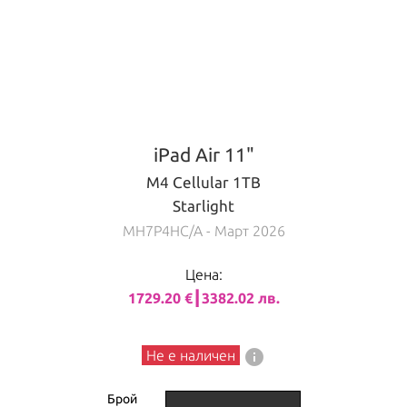
iPad Air 11"
M4 Cellular 1TB
Starlight
MH7P4HC/A
- Март 2026
Цена:
1729.20 €┃3382.02 лв.
info
Не е наличен
Брой