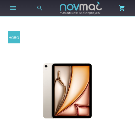



Магазинът за Apple продукти