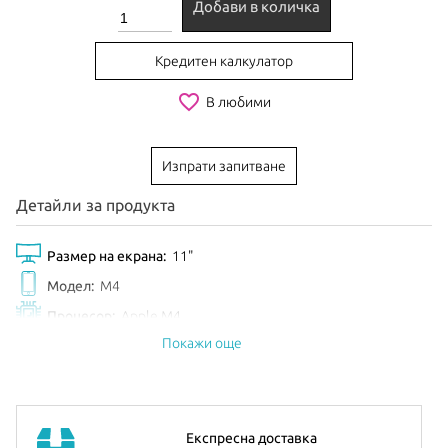
Добави в количка
Кредитен калкулатор
favorite_border
В любими
Изпрати запитване
Детайли за продукта
Размер на екрана:
11"
Модел:
M4
Процесор:
Apple M4
Покажи още
Рам Памет:
12GB
Обем диск:
1TB
Видео карта:
9-core GPU
Цвят:
Starlight
Експресна доставка