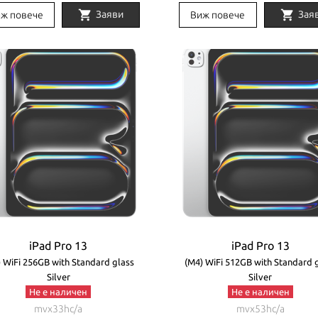
shopping_cart
shopping_cart
Заяви
Зая
ж повече
Виж повече
iPad Pro 13
iPad Pro 13
 WiFi 256GB with Standard glass
(M4) WiFi 512GB with Standard 
Silver
Silver
Не е наличен
Не е наличен
mvx33hc/a
mvx53hc/a