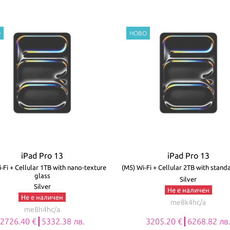
iPad Pro 13
iPad Pro 13
‑Fi + Cellular 1TB with nano-texture
(M5) Wi‑Fi + Cellular 2TB with stand
glass
Silver
Silver
Не е наличен
Не е наличен
me8k4hc/a
me8h4hc/a
2726.40 €┃5332.38 лв.
3205.20 €┃6268.82 лв