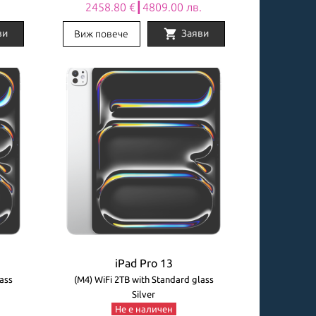
.
2458.80 €┃4809.00 лв.
shopping_cart
ви
Заяви
Виж повече
iPad Pro 13
ass
(M4) WiFi 2TB with Standard glass
Silver
Не е наличен