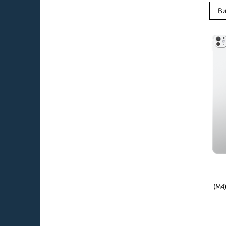
Ви
(M4)