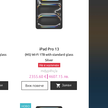
iPad Pro 13
glass
(M5) Wi‑Fi 1TB with standard glass
Silver
Не е наличен
mdyp4hc/a
.
2355.60 €┃4607.15 лв.
shopping_cart
ви
Заяви
Виж повече