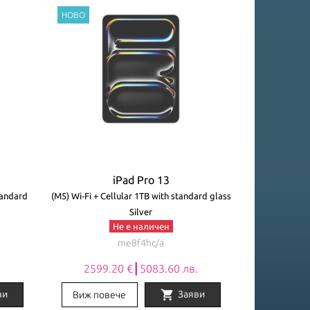
iPad Pro 13
tandard
(M5) Wi‑Fi + Cellular 1TB with standard glass
Silver
Не е наличен
me8f4hc/a
.
2599.20 €┃5083.60 лв.
shopping_cart
ви
Заяви
Виж повече