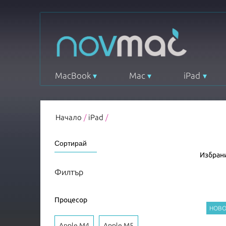
MacBook
Mac
iPad
Начало
/
iPad
/
Избрани
Филтър
Процесор
Apple M4
Apple M5