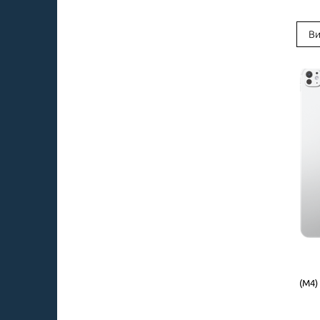
Ви
(M4)