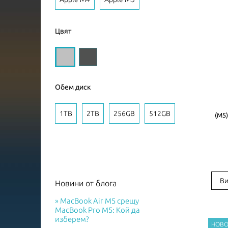
Цвят
Обем диск
1TB
2TB
256GB
512GB
(M5)
Ви
Новини от блога
MacBook Air M5 срещу
MacBook Pro M5: Кой да
изберем?