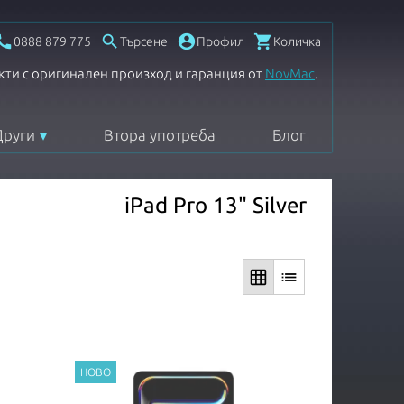




0888 879 775
Търсене
Профил
Количка
кти с оригинален произход и гаранция от
NovMac
.
Други
Втора употреба
Блог
iPad Pro 13" Silver
grid_on
list