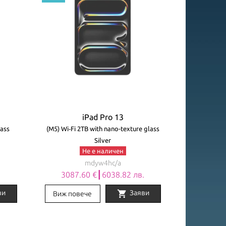
iPad Pro 13
lass
(M5) Wi‑Fi 2TB with nano-texture glass
Silver
Не е наличен
mdyw4hc/a
.
3087.60 €┃6038.82 лв.
shopping_cart
ви
Заяви
Виж повече