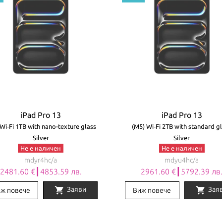
iPad Pro 13
iPad Pro 13
Wi‑Fi 1TB with nano-texture glass
(M5) Wi‑Fi 2TB with standard g
Silver
Silver
Не е наличен
Не е наличен
mdyr4hc/a
mdyu4hc/a
2481.60 €┃4853.59 лв.
2961.60 €┃5792.39 лв
shopping_cart
shopping_cart
Заяви
Зая
ж повече
Виж повече