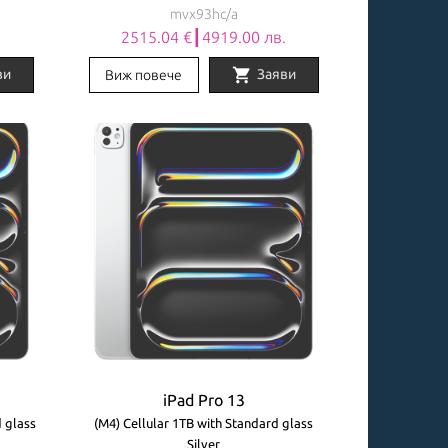
mvx93hc/a
.
2515.04 €┃4919.00 лв.
shopping_cart
ви
Заяви
Виж повече
iPad Pro 13
d glass
(M4) Cellular 1TB with Standard glass
Silver