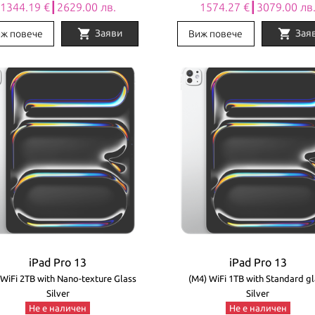
1344.19 €┃2629.00 лв.
1574.27 €┃3079.00 лв
shopping_cart
shopping_cart
Заяви
Зая
ж повече
Виж повече
iPad Pro 13
iPad Pro 13
 WiFi 2TB with Nano-texture Glass
(M4) WiFi 1TB with Standard gl
Silver
Silver
Не е наличен
Не е наличен