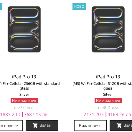
iPad Pro 13
iPad Pro 13
i‑Fi + Cellular 256GB with standard
(M5) Wi‑Fi + Cellular 512GB with s
glass
glass
Silver
Silver
Не е наличен
Не е наличен
me7x4hc/a
me8c4hc/a
1885.20 €┃3687.13 лв.
2131.20 €┃4168.26 лв
shopping_cart
shopping_cart
Заяви
Зая
ж повече
Виж повече