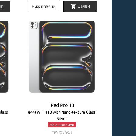
shopping_cart
ви
Заяви
Виж повече
iPad Pro 13
glass
(M4) WiFi 1TB with Nano-texture Glass
Silver
Не е наличен
mwrg3hc/a