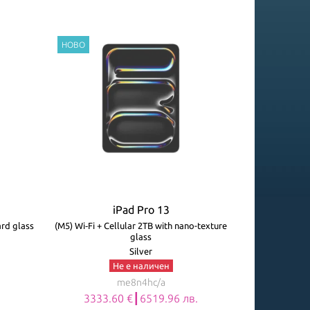
iPad Pro 13
ard glass
(M5) Wi‑Fi + Cellular 2TB with nano-texture
glass
Silver
Не е наличен
me8n4hc/a
.
3333.60 €┃6519.96 лв.