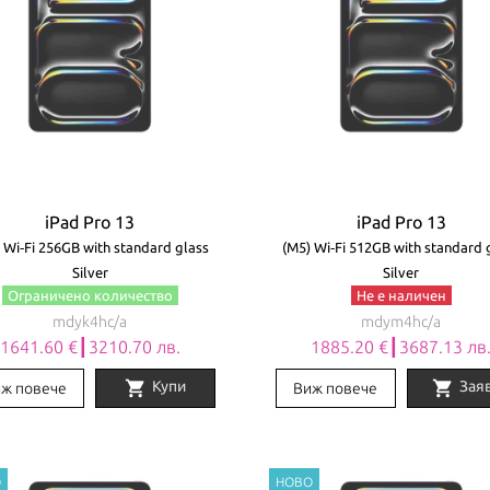
iPad Pro 13
iPad Pro 13
 Wi‑Fi 256GB with standard glass
(M5) Wi‑Fi 512GB with standard 
Silver
Silver
Ограничено количество
Не е наличен
mdyk4hc/a
mdym4hc/a
1641.60 €┃3210.70 лв.
1885.20 €┃3687.13 лв
shopping_cart
shopping_cart
Купи
Зая
ж повече
Виж повече