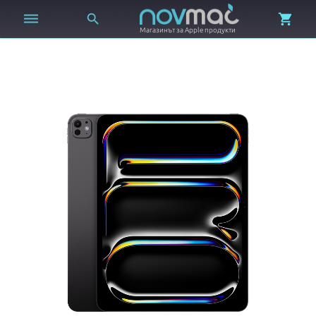



Магазинът за Apple продукти