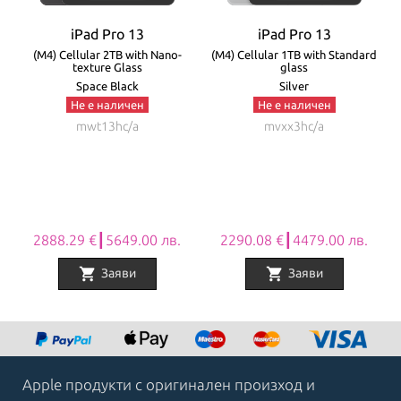
iPad Pro 13
iPad Pro 13
e
(M4) Cellular 2TB with Nano-
(M4) Cellular 1TB with Standard
texture Glass
glass
Space Black
Silver
Не е наличен
Не е наличен
mwt13hc/a
mvxx3hc/a
2888.29 €┃5649.00 лв.
2290.08 €┃4479.00 лв.
shopping_cart
shopping_cart
Заяви
Заяви
Item
1
of
8
Apple продукти с оригинален произход и