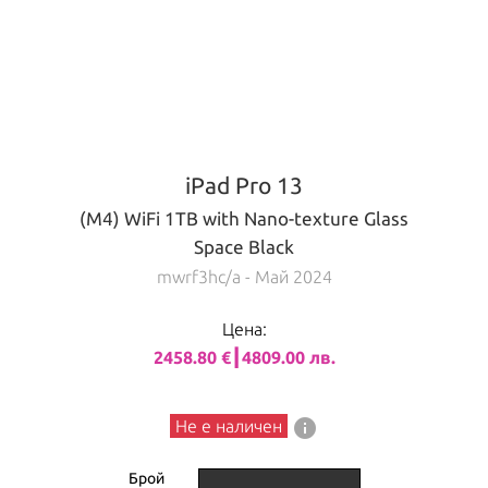
iPad Pro 13
(M4) WiFi 1TB with Nano-texture Glass
Space Black
mwrf3hc/a
- Май 2024
Цена:
2458.80 €┃4809.00 лв.
info
Не е наличен
Брой