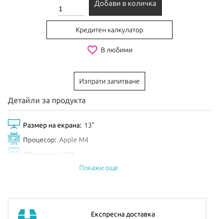
Добави в количка
Кредитен калкулатор
favorite_border
В любими
Изпрати запитване
Детайли за продукта
Размер на екрана:
13"
Процесор:
Apple M4
Обем диск:
1TB
Покажи още
Цвят:
Space Black
Анонсиран:
Май 2024
iPad Pro 13”
е с Ultra Retina XDR display с резолюция 2752-
Експресна доставка