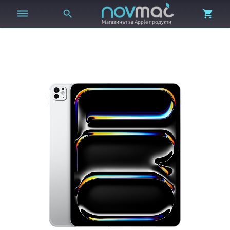



Магазинът за Apple продукти