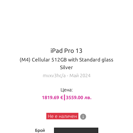
iPad Pro 13
(M4) Cellular 512GB with Standard glass
Silver
mvxv3hc/a
- Май 2024
Цена:
1819.69 €┃3559.00 лв.
info
Не е наличен
Брой