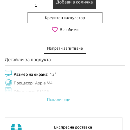
Добави в количка
Кредитен калкулатор
favorite_border
В любими
Изпрати запитване
Детайли за продукта
Размер на екрана:
13"
Процесор:
Apple M4
Обем диск:
512GB
Покажи още
Цвят:
Silver
Анонсиран:
Май 2024
iPad Pro 13”
е с Ultra Retina XDR display с резолюция 2752-
Експресна доставка