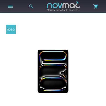



Магазинът за Apple продукти