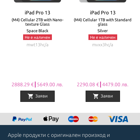
iPad Pro 13
iPad Pro 13
e
(M4) Cellular 2TB with Nano-
(M4) Cellular 1TB with Standard
texture Glass
glass
Space Black
Silver
Не е наличен
Не е наличен
mwt13hc/a
mvxx3hc/a
2888.29 €┃5649.00 лв.
2290.08 €┃4479.00 лв.
shopping_cart
shopping_cart
Заяви
Заяви
Item
1
of
8
Apple продукти с оригинален произход и