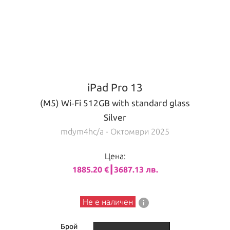
iPad Pro 13
(M5) Wi‑Fi 512GB with standard glass
Silver
mdym4hc/a
- Октомври 2025
Цена:
1885.20 €┃3687.13 лв.
info
Не е наличен
Брой