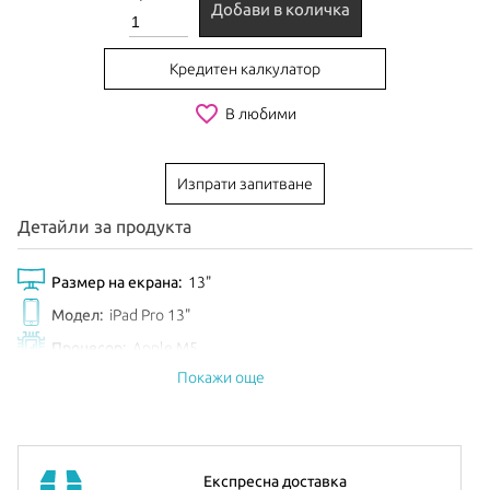
Добави в количка
Кредитен калкулатор
favorite_border
В любими
Изпрати запитване
Детайли за продукта
Размер на екрана:
13"
Модел:
iPad Pro 13"
Процесор:
Apple M5
Покажи още
Рам Памет:
12GB
Обем диск:
512GB
Видео карта:
10-core GPU
Цвят:
Silver
Експресна доставка