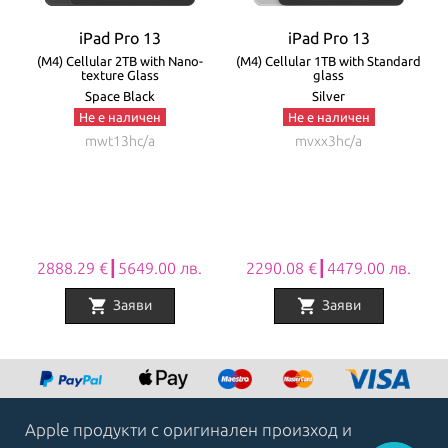
iPad Pro 13
iPad Pro 13
e
(M4) Cellular 2TB with Nano-
(M4) Cellular 1TB with Standard
texture Glass
glass
Space Black
Silver
Не е наличен
Не е наличен
mwt13hc/a
mvxx3hc/a
2888.29 €┃5649.00 лв.
2290.08 €┃4479.00 лв.
shopping_cart
shopping_cart
Заяви
Заяви
Item
1
of
8
Apple продукти с оригинален произход и