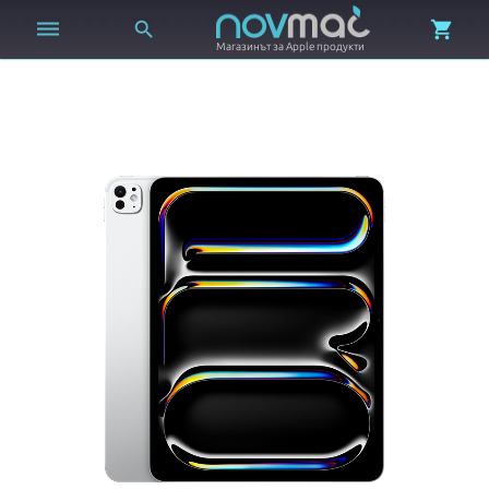



Магазинът за Apple продукти