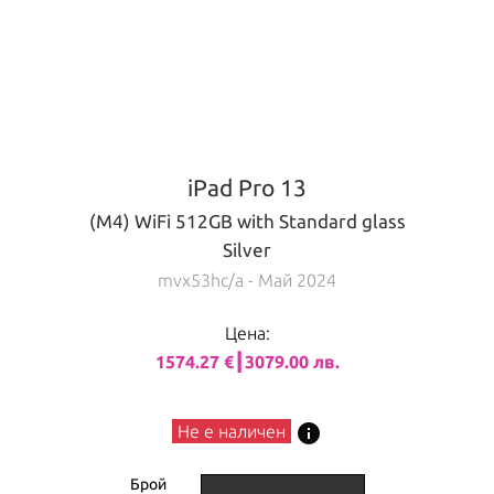
iPad Pro 13
(M4) WiFi 512GB with Standard glass
Silver
mvx53hc/a
- Май 2024
Цена:
1574.27 €┃3079.00 лв.
info
Не е наличен
Брой