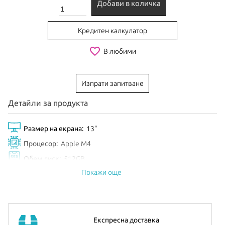
Добави в количка
Кредитен калкулатор
favorite_border
В любими
Изпрати запитване
Детайли за продукта
Размер на екрана:
13"
Процесор:
Apple M4
Обем диск:
512GB
Покажи още
Цвят:
Silver
Анонсиран:
Май 2024
iPad Pro 13”
е с Ultra Retina XDR display с резолюция 2752-
Експресна доставка