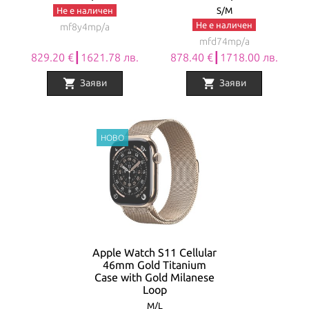
Не е наличен
S/M
Не е наличен
mf8y4mp/a
mfd74mp/a
829.20 €┃1621.78 лв.
878.40 €┃1718.00 лв.
shopping_cart
shopping_cart
Заяви
Заяви
Apple Watch S11 Cellular
46mm Gold Titanium
Case with Gold Milanese
Loop
M/L