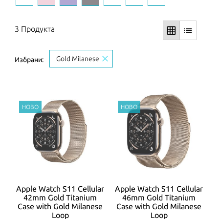
3 Продукта
grid_on
list
close
Gold Milanese
Избрани:
Apple Watch S11 Cellular
Apple Watch S11 Cellular
42mm Gold Titanium
46mm Gold Titanium
Case with Gold Milanese
Case with Gold Milanese
Loop
Loop