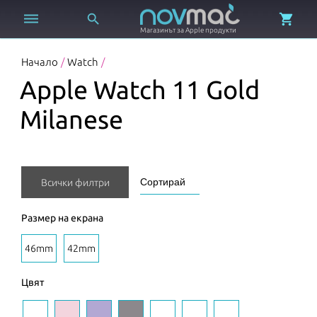



Магазинът за Apple продукти
Начало
/
Watch
/
Apple Watch 11 Gold
Milanese
Всички филтри
Размер на екрана
46mm
42mm
Цвят