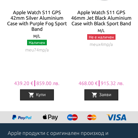
Apple Watch S11 GPS
Apple Watch S11 GPS
um
42mm Silver Aluminium
46mm Jet Black Aluminium
d
Case with Purple Fog Sport
Case with Black Sport Band
Band
M/L
M/L
Не е наличен
Наличен
meux4mp/a
meu74mp/a
439.20 €┃859.00 лв.
468.00 €┃915.32 лв.
shopping_cart
shopping_cart
Купи
Заяви
Item
1
of
8
Apple продукти с оригинален произход и