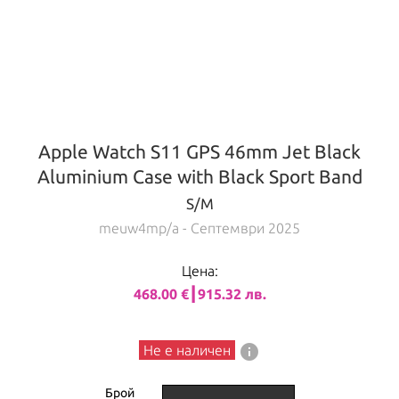
Apple Watch S11 GPS 46mm Jet Black
Aluminium Case with Black Sport Band
S/M
meuw4mp/a
- Септември 2025
Цена:
468.00 €┃915.32 лв.
info
Не е наличен
Брой