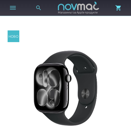



Магазинът за Apple продукти