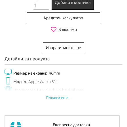
Добави в количка
Кредитен калкулатор
favorite_border
В любими
Изпрати запитване
Детайли за продукта
Размер на екрана:
46mm
Модел:
Apple Watch S11
Процесор:
S10 SiP with 64‑bit dual core
Покажи още
Обем диск:
64GB
Цвят:
Black Sport
EAN:
195950631753
Анонсиран:
Септември 2025
Експресна доставка