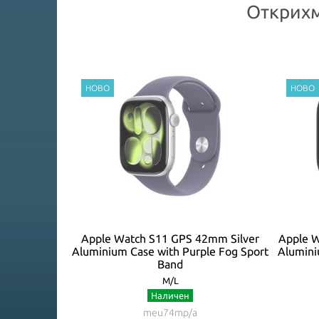
Открихм
m Jet Black
Apple Watch S11 GPS 42mm Silver
Apple W
k Sport Band
Aluminium Case with Purple Fog Sport
Alumini
Band
M/L
Наличен
meu74mp/a