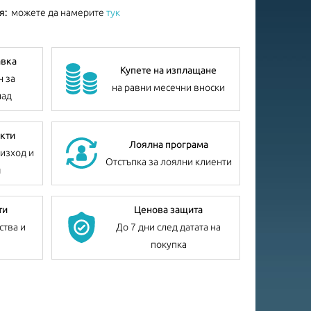
я:
можете да намерите
тук
авка
Купете на изплащане
н за
на равни месечни вноски
лад
кти
Лоялна програма
изход и
Отстъпка за лоялни клиенти
я
ти
Ценова защита
ства и
До 7 дни след датата на
покупка