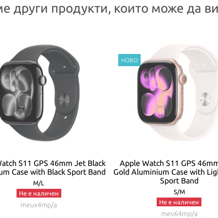
е други продукти, които може да ви
atch S11 GPS 46mm Jet Black
Apple Watch S11 GPS 46m
um Case with Black Sport Band
Gold Aluminium Case with Lig
Sport Band
M/L
S/M
Не е наличен
Не е наличен
meux4mp/a
mev64mp/a