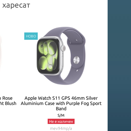
 харесат
m Rose
Apple Watch S11 GPS 46mm Silver
Apple Wa
ht Blush
Aluminium Case with Purple Fog Sport
Natural Tit
Band
S/M
Не е наличен
mev94mp/a