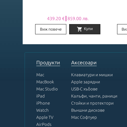
 лв.
439.20 €┃859.00 лв.
shopping_cart
Заяви
Купи
Виж повече
Ви
Item
1
of
8
Продукти
Аксесоари
Mac
Клавиатури и мишки
MacBook
Apple зарядни
Mac Studio
USB-C хъбове
iPad
Калъфи, чанти, раници
iPhone
Стойки и протектори
Watch
Външни дискове
Apple TV
Mac Софтуер
AirPods