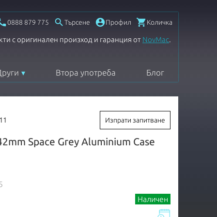




0888 879 775
Търсене
Профил
Количка
кти с оригинален произход и гаранция от
NovMac
.
Други
Втора употреба
Блог
11
Изпрати запитване
42mm Space Grey Aluminium Case
5
Наличен