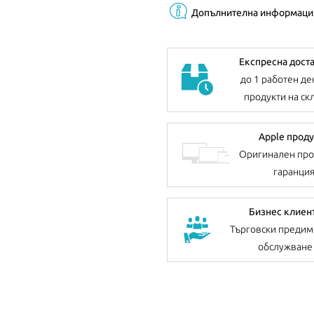
Допълнителна информаци
Експресна дост
до 1 работен де
продукти на ск
Apple проду
Оригинален про
гаранци
Бизнес клиен
Търговски предим
обслужване