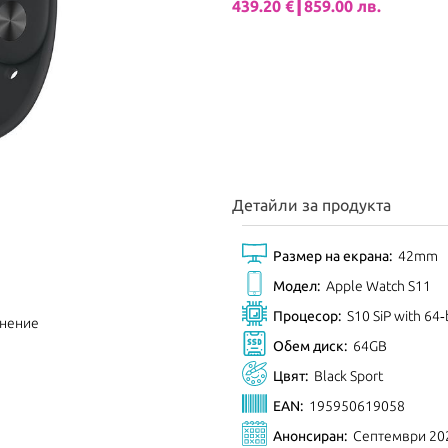
439.20 €┃859.00 лв.
Детайли за продукта
Размер на екрана:
42mm
Модел:
Apple Watch S11
Процесор:
S10 SiP with 64‑
внение
Обем диск:
64GB
Цвят:
Black Sport
EAN:
195950619058
Анонсиран:
Септември 20