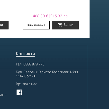
468.00 €┃915.32 лв.
781
shopping_cart
ви
Заяви
Виж повече
Виж по
Контакти
тел.
0888 879 775
Бул. Евлоги и Христо Георгиеви №99
1142 София
Връзка с нас
ване