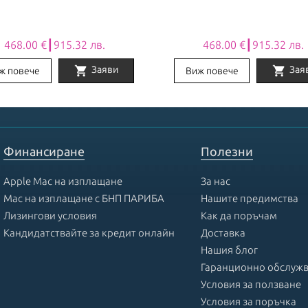
468.00 €┃915.32 лв.
468.00 €┃915.32 лв.
shopping_cart
shopping_cart
Заяви
Зая
ж повече
Виж повече
Финансиране
Полезни
Apple Mac на изплащане
За нас
Mac на изплащане с БНП ПАРИБА
Нашите предимства
Лизингови условия
Как да поръчам
Кандидатствайте за кредит онлайн
Доставка
Нашия блог
Гаранционно обслуж
Условия за ползване
Условия за поръчка