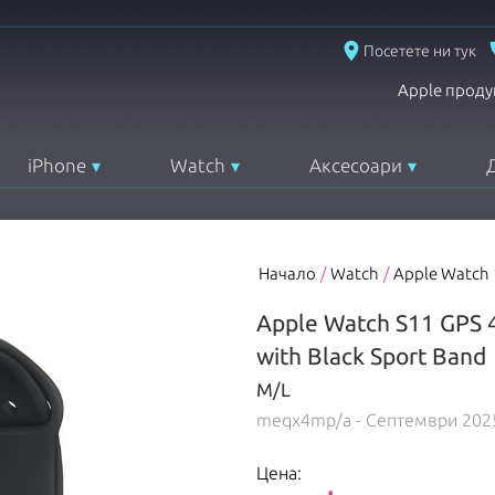
place
Посетете ни тук
Apple проду
iPhone
Watch
Аксесоари
Начало
/
Watch
/
Apple Watch 
Apple Watch S11 GPS 
with Black Sport Band
M/L
meqx4mp/a
- Септември 202
Цена: