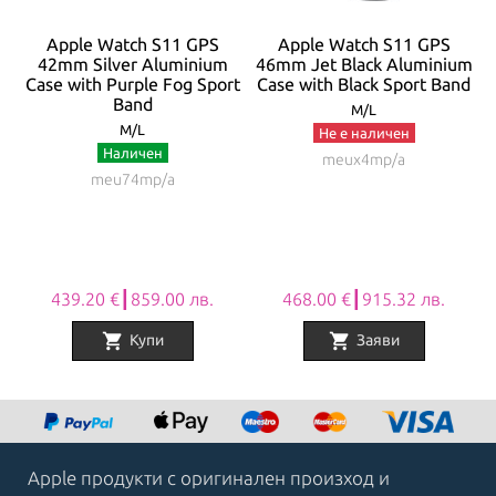
Apple Watch S11 GPS
Apple Watch S11 GPS
um
42mm Silver Aluminium
46mm Jet Black Aluminium
d
Case with Purple Fog Sport
Case with Black Sport Band
Band
M/L
M/L
Не е наличен
Наличен
meux4mp/a
meu74mp/a
439.20 €┃859.00 лв.
468.00 €┃915.32 лв.
shopping_cart
shopping_cart
Купи
Заяви
Item
1
of
8
Apple продукти с оригинален произход и