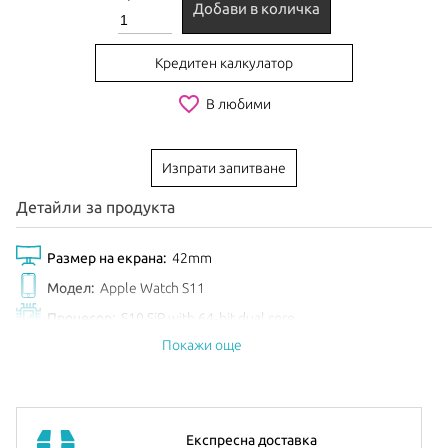
Добави в количка
Кредитен калкулатор
favorite_border
В любими
Изпрати запитване
Детайли за продукта
Размер на екрана:
42mm
Модел:
Apple Watch S11
Процесор:
S10 SiP with 64‑bit dual core
Покажи още
Обем диск:
64GB
Цвят:
Black Sport
EAN:
195950619607
Анонсиран:
Септември 2025
Експресна доставка