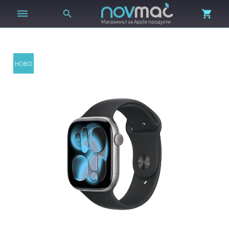



Магазинът за Apple продукти