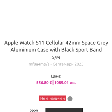
Apple Watch S11 Cellular 42mm Space Grey
Aluminium Case with Black Sport Band
S/M
mf8a4mp/a
- Септември 2025
Цена:
556.80 €┃1089.01 лв.
info
Не е наличен
Брой