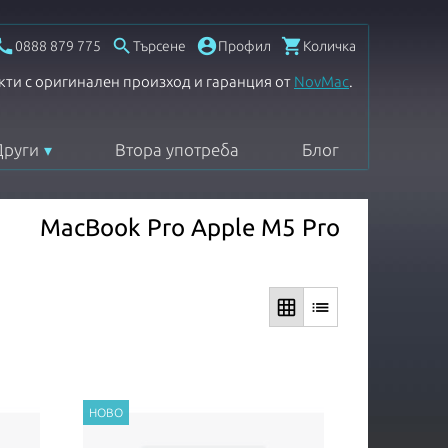




0888 879 775
Търсене
Профил
Количка
кти с оригинален произход и гаранция от
NovMac
.
Други
Втора употреба
Блог
MacBook Pro Apple M5 Pro
grid_on
list