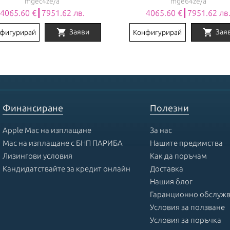
mgec4ze/a
mge64ze/a
4065.60 €┃7951.62 лв.
4065.60 €┃7951.62 лв
shopping_cart
shopping_cart
Заяви
Зая
фигурирай
Конфигурирай
Финансиране
Полезни
Apple Mac на изплащане
За нас
Mac на изплащане с БНП ПАРИБА
Нашите предимства
Лизингови условия
Как да поръчам
Кандидатствайте за кредит онлайн
Доставка
Нашия блог
Гаранционно обслуж
Условия за ползване
Условия за поръчка