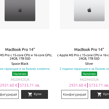
MacBook Pro 14"
MacBook Pro 14"
M5 Pro с 15-core CPU и 16-core GPU,
с Apple M5 Pro с 15-core CPU и 16-
24GB, 1TB SSD
24GB, 1TB SSD
Space Black
Silver
ни гаранция и за бизнес клиенти
2 години гаранция и за бизнес 
Наличен
Наличен
MGDR4ZE/A
MGDN4ZE/A
2931.60 €┃5733.71 лв.
2931.60 €┃5733.71 лв
shopping_cart
shopping_cart
Купи
Куп
фигурирай
Конфигурирай