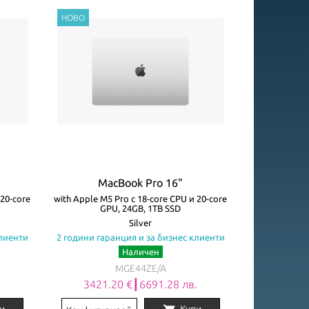
MacBook Pro 16"
 20-core
with Apple M5 Pro с 18-core CPU и 20-core
GPU, 24GB, 1TB SSD
Silver
клиенти
2 години гаранция и за бизнес клиенти
Наличен
MGE44ZE/A
.
3421.20 €┃6691.28 лв.