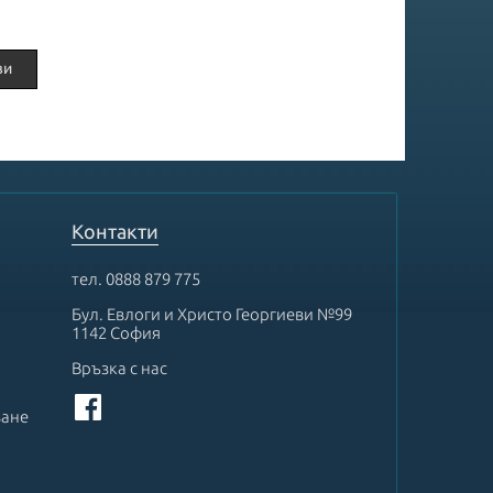
.
ви
Контакти
тел.
0888 879 775
Бул. Евлоги и Христо Георгиеви №99
1142 София
Връзка с нас
ване