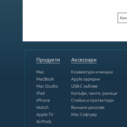
Кон
Продукти
Аксесоари
Mac
Клавиатури и мишки
MacBook
Apple зарядни
Mac Studio
USB-C хъбове
iPad
Калъфи, чанти, раници
iPhone
Стойки и протектори
Watch
Външни дискове
Apple TV
Mac Софтуер
AirPods