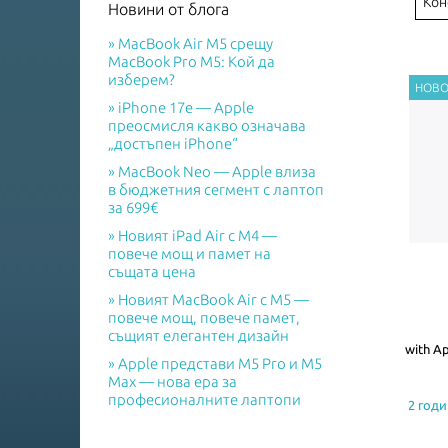
Кон
Новини от блога
MacBook Air M5 срещу
MacBook Pro M5: Кой да
изберем?
iPhone 17e — Apple
преосмисля какво означава
„достъпен iPhone“
MacBook Neo — Apple влиза
в бюджетния сегмент с лаптоп
за 699€
Новият iPad Air с M4 —
повече мощ и памет на
същата цена
Новият MacBook Air с M5 —
повече мощ, повече памет,
същият елегантен дизайн
with Ap
Apple представи M5 Pro и M5
Max — нова ера за
професионалните лаптопи
2 годи