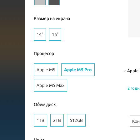
Размер на екрана
14"
16"
Процесор
Apple M5
Apple M5 Pro
с Apple 
Apple M5 Max
2 годи
Обем диск
1TB
2TB
512GB
Кон
Цена