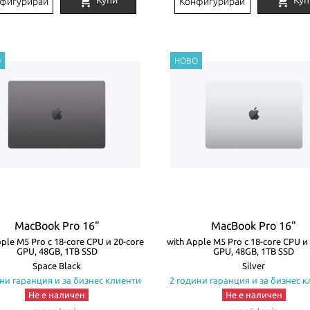
shopping_cart
shopping_cart
Купи
Куп
фигурирай
Конфигурирай
MacBook Pro 16"
MacBook Pro 16"
ple M5 Pro с 18-core CPU и 20-core
with Apple M5 Pro с 18-core CPU и
GPU, 48GB, 1TB SSD
GPU, 48GB, 1TB SSD
Space Black
Silver
ни гаранция и за бизнес клиенти
2 години гаранция и за бизнес 
Не е наличен
Не е наличен