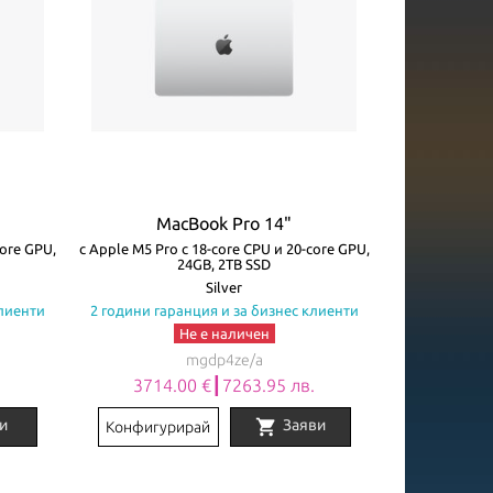
MacBook Pro 14"
core GPU,
с Apple M5 Pro с 18-core CPU и 20-core GPU,
24GB, 2TB SSD
Silver
клиенти
2 години гаранция и за бизнес клиенти
Не е наличен
mgdp4ze/a
.
3714.00 €┃7263.95 лв.
shopping_cart
и
Заяви
Конфигурирай