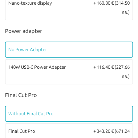
Nano-texture display
+ 160.80 €
(314.50
отпечатък позволява надежден и сигурен метод за оторизация.
лв.)
Всички Apple продукти предлагани от
NovMak
имат стандартна
международна гаранция и подлежат на гаранционно
Power adapter
обслужване от
Apple Authorized Service Provider
(официални
сервизни центрове на Apple).
No Power Adapter
140W USB-C Power Adapter
+ 116.40 €
(227.66
лв.)
Final Cut Pro
Without Final Cut Pro
Final Cut Pro
+ 343.20 €
(671.24