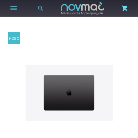



Магазинът за Apple продукти