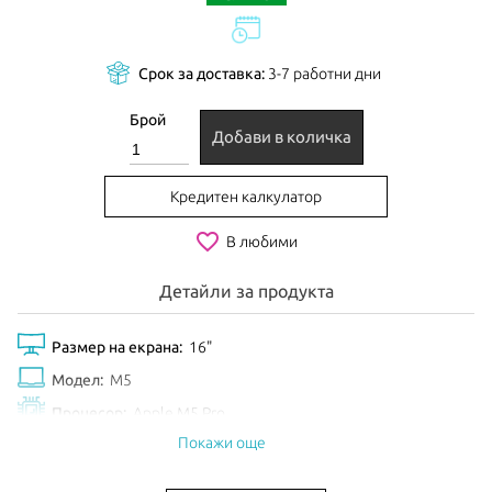
Срок за доставка:
3-7 работни дни
Брой
Добави в количка
Кредитен калкулатор
favorite_border
В любими
Детайли за продукта
Размер на екрана:
16"
Модел:
M5
Процесор:
Apple M5 Pro
Покажи още
Рам Памет:
24GB
Обем диск:
1TB