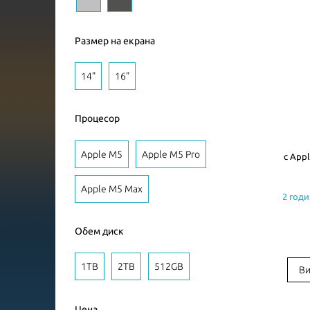
Размер на екрана
14"
16"
Процесор
Apple M5
Apple M5 Pro
с Appl
Apple M5 Max
2 годи
Обем диск
1TB
2TB
512GB
Ви
Цена