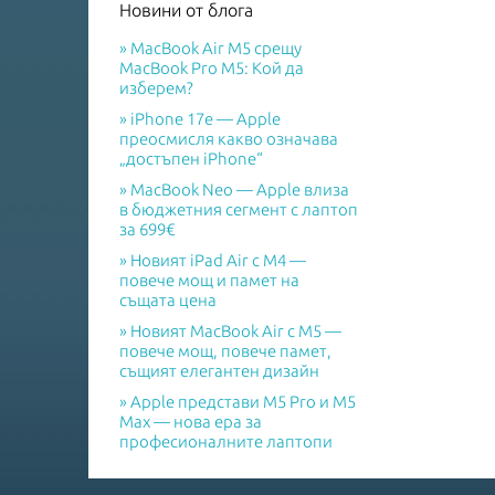
Новини от блога
MacBook Air M5 срещу
MacBook Pro M5: Кой да
изберем?
iPhone 17e — Apple
преосмисля какво означава
„достъпен iPhone“
MacBook Neo — Apple влиза
в бюджетния сегмент с лаптоп
за 699€
Новият iPad Air с M4 —
повече мощ и памет на
същата цена
Новият MacBook Air с M5 —
повече мощ, повече памет,
същият елегантен дизайн
Apple представи M5 Pro и M5
Max — нова ера за
професионалните лаптопи