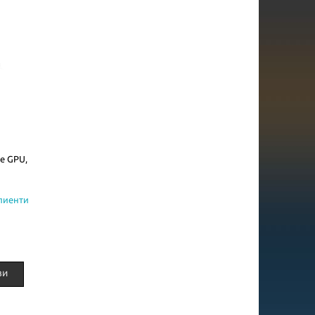
re GPU,
клиенти
.
ви