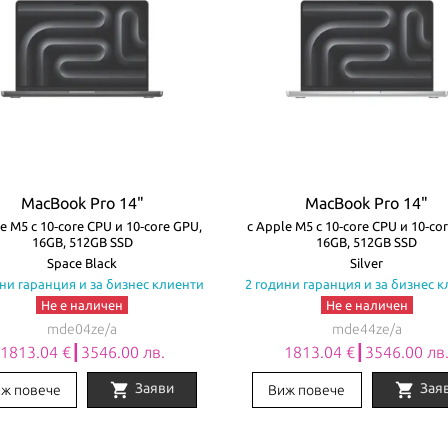
MacBook Pro 14"
MacBook Pro 14"
e M5 с 10‑core CPU и 10‑core GPU,
с Apple M5 с 10‑core CPU и 10‑co
16GB, 512GB SSD
16GB, 512GB SSD
Space Black
Silver
ни гаранция и за бизнес клиенти
2 години гаранция и за бизнес 
Не е наличен
Не е наличен
mde04ze/a
mde44ze/a
1813.04 €┃3546.00 лв.
1813.04 €┃3546.00 лв
shopping_cart
shopping_cart
Заяви
Зая
ж повече
Виж повече