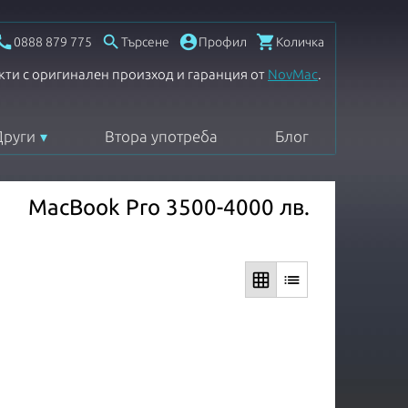




0888 879 775
Търсене
Профил
Количка
кти с оригинален произход и гаранция от
NovMac
.
Други
Втора употреба
Блог
MacBook Pro 3500-4000 лв.
grid_on
list