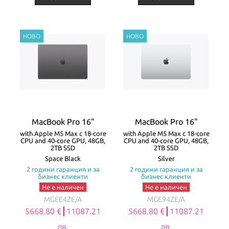
MacBook Pro 16"
MacBook Pro 16"
with Apple M5 Max с 18-core
with Apple M5 Max с 18-core
CPU and 40-core GPU, 48GB,
CPU and 40-core GPU, 48GB,
2TB SSD
2TB SSD
Space Black
Silver
2 години гаранция и за
2 години гаранция и за
бизнес клиенти
бизнес клиенти
Не е наличен
Не е наличен
MGEE4ZE/A
MGE94ZE/A
5668.80 €┃11087.21
5668.80 €┃11087.21
лв.
лв.