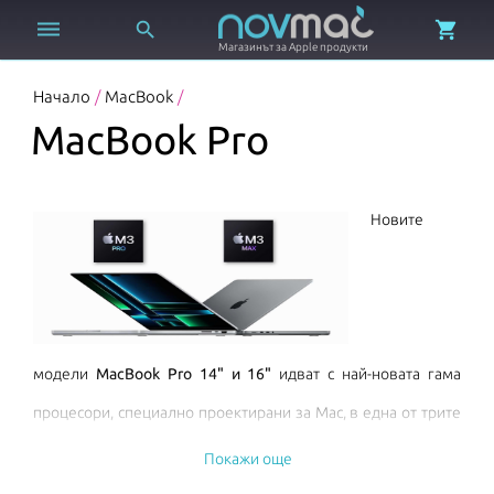



Магазинът за Apple продукти
Начало
/
MacBook
/
MacBook Pro
Новите
модели
MacBook Pro 14" и 16"
идват с най-новата гама
процесори, специално проектирани за Mac, в една от трите
разновидности -
M4
,
M4 Pro
или
M4 Max
.
Покажи още