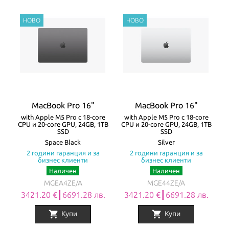
MacBook Pro 16"
MacBook Pro 16"
with Apple M5 Pro с 18-core
with Apple M5 Pro с 18-core
CPU и 20-core GPU, 24GB, 1TB
CPU и 20-core GPU, 24GB, 1TB
SSD
SSD
Space Black
Silver
2 години гаранция и за
2 години гаранция и за
бизнес клиенти
бизнес клиенти
Наличен
Наличен
MGEA4ZE/A
MGE44ZE/A
3421.20 €┃6691.28 лв.
3421.20 €┃6691.28 лв.
shopping_cart
shopping_cart
Купи
Купи