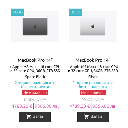
MacBook Pro 14"
MacBook Pro 14"
с Apple M5 Max с 18-core CPU
с Apple M5 Max с 18-core CPU
и 32-core GPU, 36GB, 2TB SSD
и 32-core GPU, 36GB, 2TB SSD
Space Black
Silver
2 години гаранция и за
2 години гаранция и за
бизнес клиенти
бизнес клиенти
Не е наличен
Не е наличен
MGDU4ZE/A
MGDQ4ZE/A
4789.20 €┃9366.86 лв.
4789.20 €┃9366.86 лв.
shopping_cart
shopping_cart
Заяви
Заяви