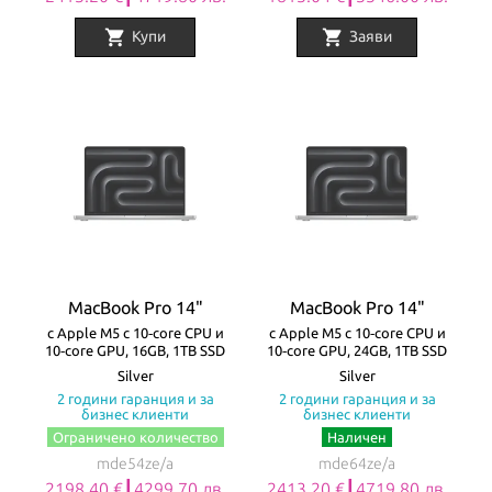
shopping_cart
shopping_cart
Купи
Заяви
MacBook Pro 14"
MacBook Pro 14"
с Apple M5 с 10‑core CPU и
с Apple M5 с 10‑core CPU и
10‑core GPU, 16GB, 1TB SSD
10‑core GPU, 24GB, 1TB SSD
Silver
Silver
2 години гаранция и за
2 години гаранция и за
бизнес клиенти
бизнес клиенти
Ограничено количество
Наличен
mde54ze/a
mde64ze/a
2198.40 €┃4299.70 лв.
2413.20 €┃4719.80 лв.