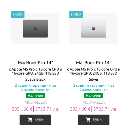
MacBook Pro 14"
MacBook Pro 14"
с Apple M5 Pro с 15-core CPU и
с Apple M5 Pro с 15-core CPU и
16-core GPU, 24GB, 1TB SSD
16-core GPU, 24GB, 1TB SSD
Space Black
Silver
2 години гаранция и за
2 години гаранция и за
бизнес клиенти
бизнес клиенти
Наличен
Наличен
MGDR4ZE/A
MGDN4ZE/A
2931.60 €┃5733.71 лв.
2931.60 €┃5733.71 лв.
shopping_cart
shopping_cart
Купи
Купи