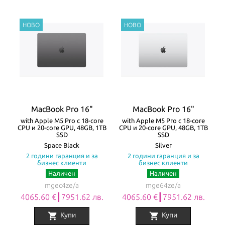
MacBook Pro 16"
MacBook Pro 16"
with Apple M5 Pro с 18-core
with Apple M5 Pro с 18-core
CPU и 20-core GPU, 48GB, 1TB
CPU и 20-core GPU, 48GB, 1TB
SSD
SSD
Space Black
Silver
2 години гаранция и за
2 години гаранция и за
бизнес клиенти
бизнес клиенти
Наличен
Наличен
mgec4ze/a
mge64ze/a
4065.60 €┃7951.62 лв.
4065.60 €┃7951.62 лв.
shopping_cart
shopping_cart
Купи
Купи