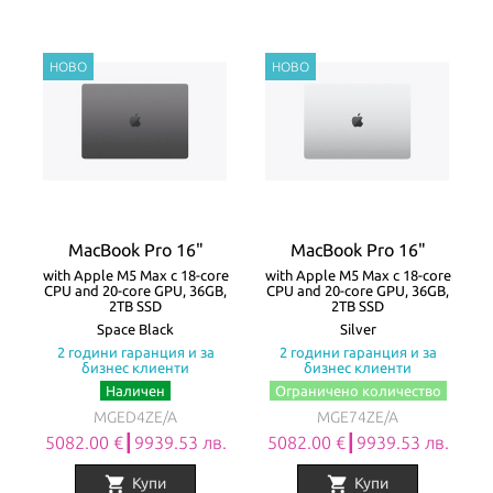
MacBook Pro 16"
MacBook Pro 16"
with Apple M5 Max с 18-core
with Apple M5 Max с 18-core
CPU and 20-core GPU, 36GB,
CPU and 20-core GPU, 36GB,
2TB SSD
2TB SSD
Space Black
Silver
2 години гаранция и за
2 години гаранция и за
бизнес клиенти
бизнес клиенти
Наличен
Ограничено количество
MGED4ZE/A
MGE74ZE/A
5082.00 €┃9939.53 лв.
5082.00 €┃9939.53 лв.
shopping_cart
shopping_cart
Купи
Купи