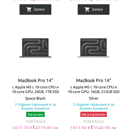
shopping_cart
shopping_cart
Заяви
Заяви
MacBook Pro 14"
MacBook Pro 14"
с Apple M5 с 10‑core CPU и
с Apple M5 с 10‑core CPU и
10‑core GPU, 24GB, 1TB SSD
10‑core GPU, 16GB, 512GB SSD
Space Black
Silver
2 години гаранция и за
2 години гаранция и за
бизнес клиенти
бизнес клиенти
Наличен
Не е наличен
mde34ze/a
mde44ze/a
2413.20 €┃4719.80 лв.
1813.04 €┃3546.00 лв.