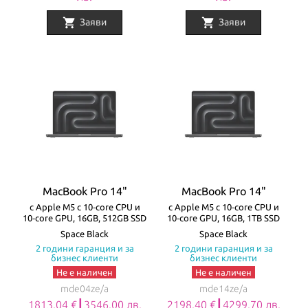
shopping_cart
shopping_cart
Заяви
Заяви
MacBook Pro 14"
MacBook Pro 14"
с Apple M5 с 10‑core CPU и
с Apple M5 с 10‑core CPU и
10‑core GPU, 16GB, 512GB SSD
10‑core GPU, 16GB, 1TB SSD
Space Black
Space Black
2 години гаранция и за
2 години гаранция и за
бизнес клиенти
бизнес клиенти
Не е наличен
Не е наличен
mde04ze/a
mde14ze/a
1813.04 €┃3546.00 лв.
2198.40 €┃4299.70 лв.