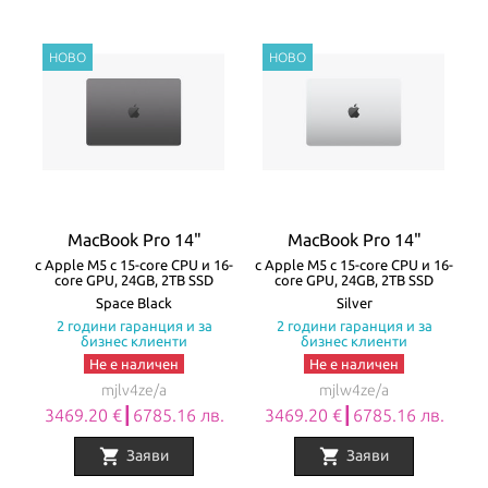
MacBook Pro 14"
MacBook Pro 14"
с Apple M5 с 15-core CPU и 16-
с Apple M5 с 15-core CPU и 16-
core GPU, 24GB, 2TB SSD
core GPU, 24GB, 2TB SSD
Space Black
Silver
2 години гаранция и за
2 години гаранция и за
бизнес клиенти
бизнес клиенти
Не е наличен
Не е наличен
mjlv4ze/a
mjlw4ze/a
3469.20 €┃6785.16 лв.
3469.20 €┃6785.16 лв.
shopping_cart
shopping_cart
Заяви
Заяви