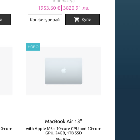
mdh94ze/a
.
1953.60 €┃3820.91 лв.
shopping_cart
и
Купи
Конфигурирай
MacBook Air 13"
10-core
with Apple M5 с 10-core CPU and 10-core
GPU, 24GB, 1TB SSD
Sky Blue