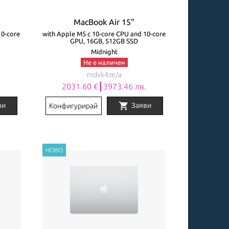
MacBook Air 15"
10-core
with Apple M5 с 10-core CPU and 10-core
GPU, 16GB, 512GB SSD
Midnight
Не е наличен
mdvk4ze/a
.
2031.60 €┃3973.46 лв.
shopping_cart
ви
Заяви
Конфигурирай