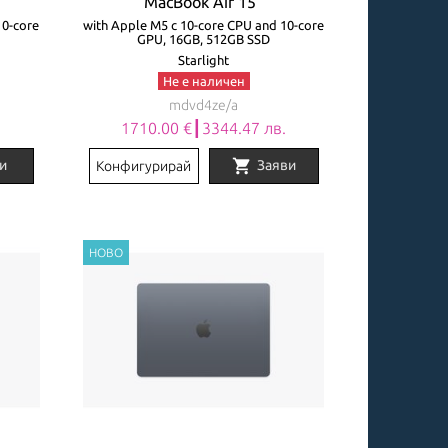
MacBook Air 15"
10-core
with Apple M5 с 10-core CPU and 10-core
GPU, 16GB, 512GB SSD
Starlight
Не е наличен
mdvd4ze/a
.
1710.00 €┃3344.47 лв.
shopping_cart
и
Заяви
Конфигурирай