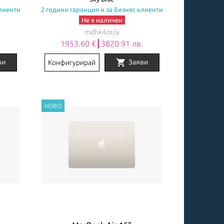
клиенти
2 години гаранция и за бизнес клиенти
Не е наличен
mdhk4ze/a
.
1953.60 €┃3820.91 лв.
shopping_cart
ви
Заяви
Конфигурирай