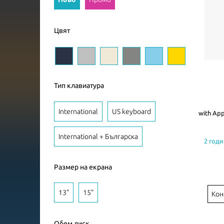
Цвят
Тип клавиатура
International
US keyboard
with App
International + Българска
2 годи
Размер на екрана
13"
15"
Кон
Обем диск