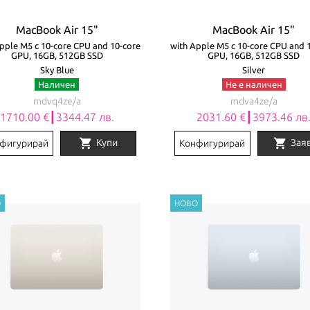
MacBook Air 15"
MacBook Air 15"
pple M5 с 10-core CPU and 10-core
with Apple M5 с 10-core CPU and 
GPU, 16GB, 512GB SSD
GPU, 16GB, 512GB SSD
Sky Blue
Silver
Наличен
Не е наличен
mdvq4ze/a
mdva4ze/a
1710.00 €┃3344.47 лв.
2031.60 €┃3973.46 лв
shopping_cart
shopping_cart
Купи
Зая
фигурирай
Конфигурирай