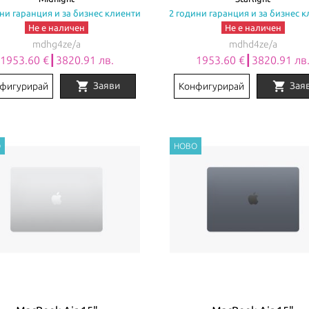
ни гаранция и за бизнес клиенти
2 години гаранция и за бизнес 
Не е наличен
Не е наличен
mdhg4ze/a
mdhd4ze/a
1953.60 €┃3820.91 лв.
1953.60 €┃3820.91 лв
shopping_cart
shopping_cart
Заяви
Зая
фигурирай
Конфигурирай