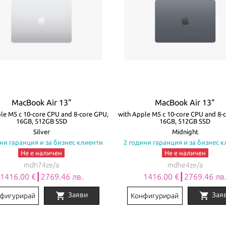
MacBook Air 13"
MacBook Air 13"
le M5 с 10-core CPU and 8-core GPU,
with Apple M5 с 10-core CPU and 8-
16GB, 512GB SSD
16GB, 512GB SSD
Silver
Midnight
ни гаранция и за бизнес клиенти
2 години гаранция и за бизнес 
Не е наличен
Не е наличен
mdh74ze/a
mdhe4ze/a
1416.00 €┃2769.46 лв.
1416.00 €┃2769.46 лв
shopping_cart
shopping_cart
Заяви
Зая
фигурирай
Конфигурирай