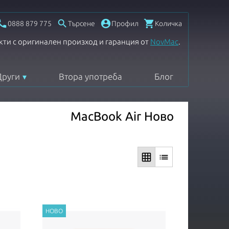




0888 879 775
Търсене
Профил
Количка
кти с оригинален произход и гаранция от
NovMac
.
Други
Втора употреба
Блог
MacBook Air Ново
grid_on
list