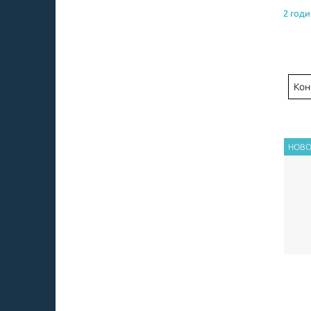
2 годи
Кон