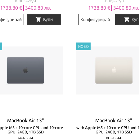
mdhc4ze/a
mdhj4ze/a
1738.80 €┃3400.80 лв.
1738.80 €┃3400.80 лв
shopping_cart
shopping_cart
Купи
Куп
фигурирай
Конфигурирай
MacBook Air 13"
MacBook Air 13"
pple M5 с 10-core CPU and 10-core
with Apple M5 с 10-core CPU and 
GPU, 24GB, 1TB SSD
GPU, 24GB, 1TB SSD
Midnight
Starlight