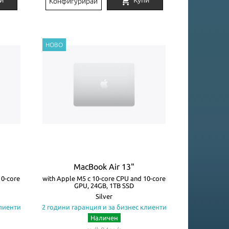
shopping_cart
и
Купи
Конфигурирай
MacBook Air 13"
10-core
with Apple M5 с 10-core CPU and 10-core
GPU, 24GB, 1TB SSD
Silver
клиенти
2 години гаранция и за бизнес клиенти
Наличен