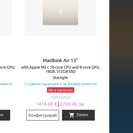
MacBook Air 13"
core GPU,
with Apple M5 с 10-core CPU and 8-core GPU,
16GB, 512GB SSD
Starlight
клиенти
2 години гаранция и за бизнес клиенти
Не е наличен
mdha4ze/a
.
1416.00 €┃2769.46 лв.
shopping_cart
ви
Заяви
Конфигурирай