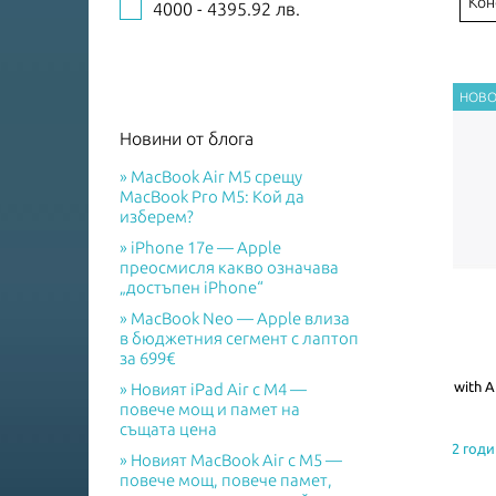
Кон
4000 - 4395.92 лв.
Новини от блога
MacBook Air M5 срещу
MacBook Pro M5: Кой да
изберем?
iPhone 17e — Apple
преосмисля какво означава
„достъпен iPhone“
MacBook Neo — Apple влиза
в бюджетния сегмент с лаптоп
за 699€
with A
Новият iPad Air с M4 —
повече мощ и памет на
същата цена
2 годи
Новият MacBook Air с M5 —
повече мощ, повече памет,