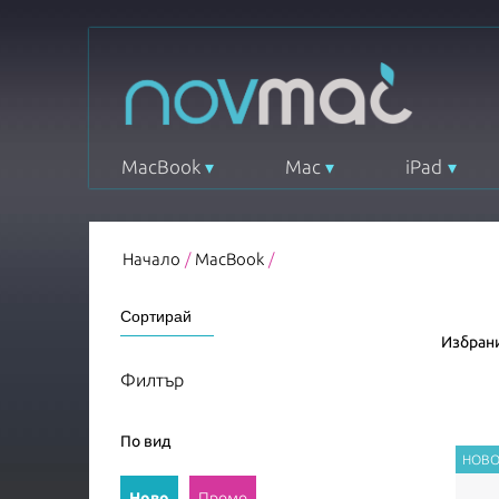
MacBook
Mac
iPad
Начало
/
MacBook
/
Избрани
Филтър
По вид
Ново
Промо