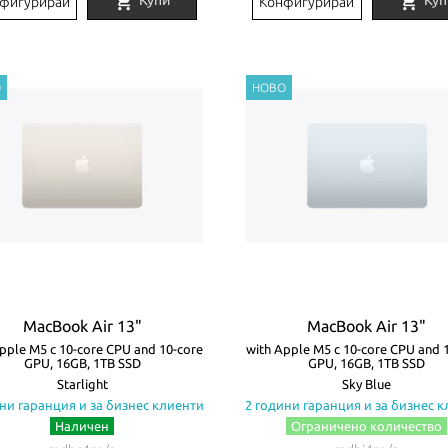
shopping_cart
shopping_cart
Купи
Куп
фигурирай
Конфигурирай
MacBook Air 13"
MacBook Air 13"
pple M5 с 10-core CPU and 10-core
with Apple M5 с 10-core CPU and 
GPU, 16GB, 1TB SSD
GPU, 16GB, 1TB SSD
Starlight
Sky Blue
ни гаранция и за бизнес клиенти
2 години гаранция и за бизнес 
Наличен
Ограничено количество