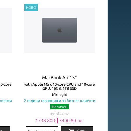
MacBook Air 13"
10-core
with Apple M5 с 10-core CPU and 10-core
GPU, 16GB, 1TB SSD
Midnight
клиенти
2 години гаранция и за бизнес клиенти
Наличен
mdhf4ze/a
.
1738.80 €┃3400.80 лв.