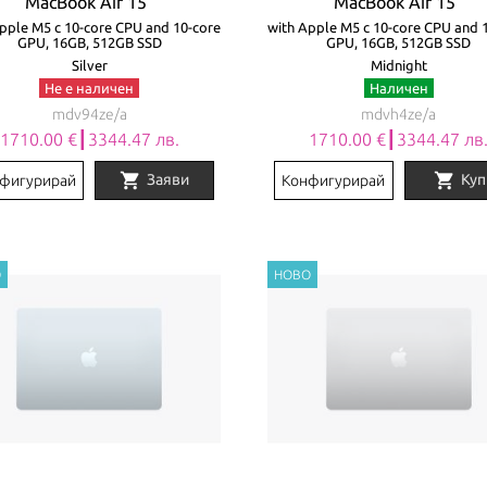
MacBook Air 15"
MacBook Air 15"
pple M5 с 10-core CPU and 10-core
with Apple M5 с 10-core CPU and 
GPU, 16GB, 512GB SSD
GPU, 16GB, 512GB SSD
Silver
Midnight
Не е наличен
Наличен
mdv94ze/a
mdvh4ze/a
1710.00 €┃3344.47 лв.
1710.00 €┃3344.47 лв
shopping_cart
shopping_cart
Заяви
Куп
фигурирай
Конфигурирай