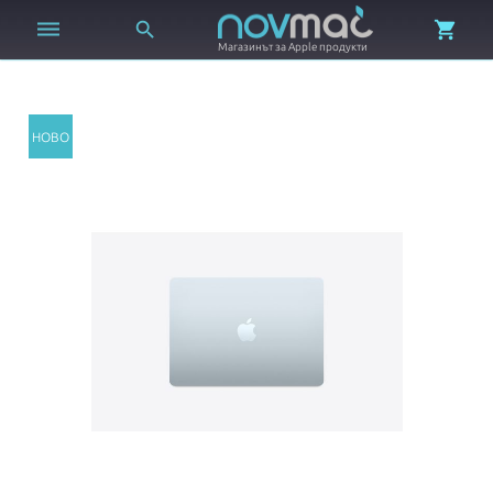



Магазинът за Apple продукти