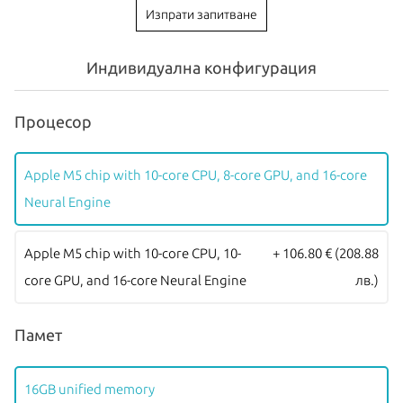
Изпрати запитване
Видео карта:
8-core GPU
Тип клавиатура:
International
Индивидуална конфигурация
Цвят:
Sky Blue
Touch Bar:
Touch ID
Процесор
EAN:
195950691818
Анонсиран:
Март 2026
Apple M5 chip with 10-core CPU, 8-core GPU, and 16-core
Допълнителна информация:
можете да намерите
тук
Neural Engine
Новите
MacBook Air
са с
Apple M3
чип, който е 8-ядрен, с до 10-
Apple M5 chip with 10-core CPU, 10-
+ 106.80 €
(208.88
Core GPU и 16-Core Neural Engine! Той е невероятно бърз и
core GPU, and 16-core Neural Engine
лв.)
много производителен! Най-добрият MacBook Air произвеждан
до сега!
Памет
С
13.6-инчов Liquid Retina
дисплей с IPS Liquid Retina
технология, резолюция 2880-на-1864 пиксела и поддръжка на
16GB unified memory