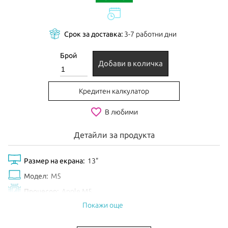
Срок за доставка:
3-7 работни дни
Брой
Добави в количка
Кредитен калкулатор
favorite_border
В любими
Детайли за продукта
Размер на екрана:
13"
Модел:
M5
Процесор:
Apple M5
Покажи още
Рам Памет:
16GB
Обем диск:
512GB