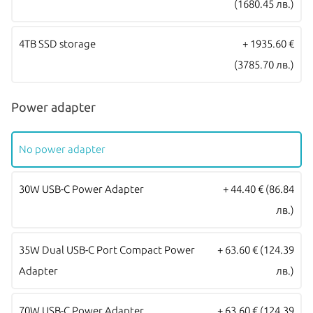
(1680.45 лв.)
Оборудван е и с два USB 4 Type C / Thunderbolt 4 порта за
зареждане и свързване с външни устройства и 3.5mm аудио
4TB SSD storage
+ 1935.60 €
жак. Батерията на MacBook Air издържа до 18 часа с едно
(3785.70 лв.)
зареждане! Моделите се предлагат в четири цвята – Silver,
Starlight, Space Gray и Midnight.
Power adapter
Всички Apple продукти предлагани от
NovMak.com
имат
стандартна международна гаранция и подлежат на гаранционно
No power adapter
обслужване от Apple Authorized Service Provider (официални
30W USB-C Power Adapter
+ 44.40 €
(86.84
сервизни центрове на Apple).
лв.)
35W Dual USB-C Port Compact Power
+ 63.60 €
(124.39
Adapter
лв.)
70W USB-C Power Adapter
+ 63.60 €
(124.39