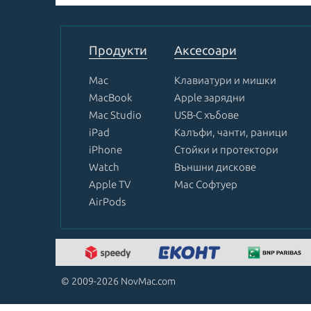
1
of
8
Продукти
Аксесоари
Mac
Клавиатури и мишки
MacBook
Apple зарядни
Mac Studio
USB-C хъбове
iPad
Калъфи, чанти, раници
iPhone
Стойки и протектори
Watch
Външни дискове
Apple TV
Mac Софтуер
AirPods
© 2009-2026 NovMac.com