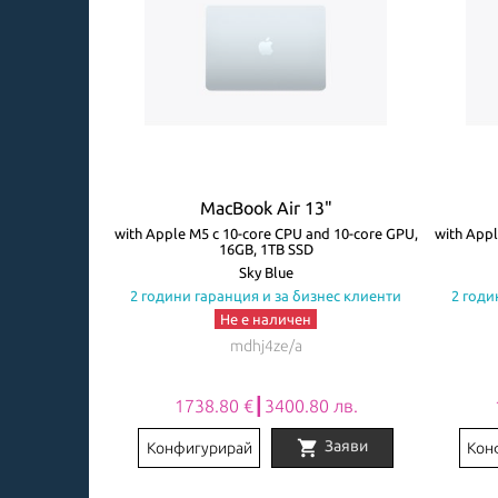
3"
MacBook Air 13"
ore GPU, 8GB,
with Apple M5 с 10-core CPU and 10-core GPU,
with Appl
16GB, 1TB SSD
авиатура
Sky Blue
знес клиенти
2 години гаранция и за бизнес клиенти
2 годи
Не е наличен
mdhj4ze/a
0 лв.
1738.80 €┃3400.80 лв.
shopping_cart
Заяви
Заяви
Конфигурирай
Кон
Item