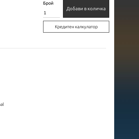
Брой
Добави в количка
Кредитен калкулатор
nal