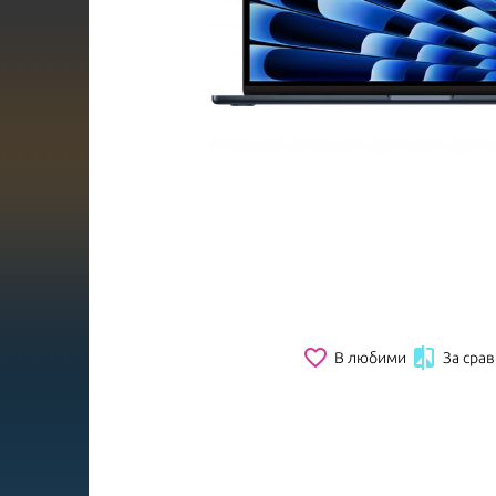
favorite_border

В любими
За сра