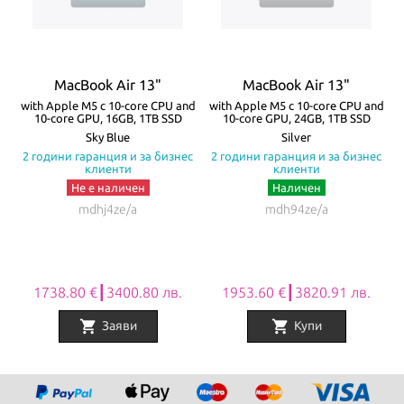
зареждане! Моделите се предлагат в четири цвята – Silver,
Starlight, Space Gray и Midnight.
Всички Apple продукти предлагани от
NovMak.com
имат
MacBook Air 13"
MacBook Air 13"
стандартна международна гаранция и подлежат на гаранционно
re
with Apple M5 с 10-core CPU and
with Apple M5 с 10-core CPU and
w
10-core GPU, 16GB, 1TB SSD
10-core GPU, 24GB, 1TB SSD
обслужване от Apple Authorized Service Provider (официални
а
Sky Blue
Silver
с
2 години гаранция и за бизнес
2 години гаранция и за бизнес
сервизни центрове на Apple).
клиенти
клиенти
Не е наличен
Наличен
mdhj4ze/a
mdh94ze/a
1738.80 €┃3400.80 лв.
1953.60 €┃3820.91 лв.
shopping_cart
shopping_cart
Заяви
Купи
Item
1
of