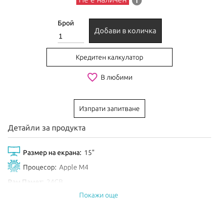
info
Брой
Добави в количка
Кредитен калкулатор
favorite_border
В любими
Изпрати запитване
Детайли за продукта
Размер на екрана:
15"
Процесор:
Apple M4
Рам Памет:
24GB
Покажи още
Обем диск:
512GB SSD
Видео карта:
10-core GPU