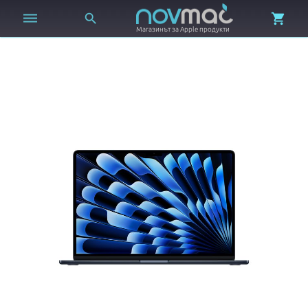



Магазинът за Apple продукти