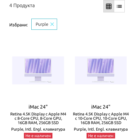
4 Продукта
grid_on
list
close
Purple
Избрани:
iMac 24"
iMac 24"
Retina 4.5K Display с Apple M4
Retina 4.5K Display с Apple M4
с 8-Core CPU, 8-Core GPU,
с 10-Core CPU, 10-Core GPU,
16GB RAM, 256GB SSD
16GB RAM, 256GB SSD
Purple, Intl. Engl. клавиатура
Purple, Intl. Engl. клавиатура
Не е наличен
Не е наличен