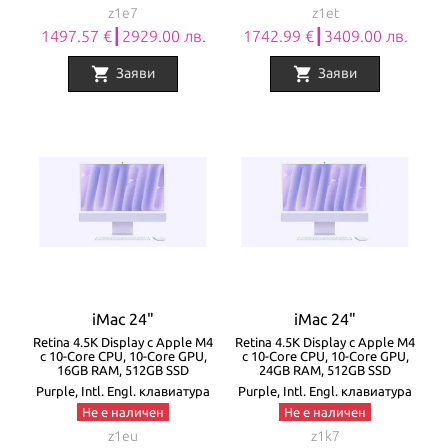
z1e7
z1et
1497.57 €┃2929.00 лв.
1742.99 €┃3409.00 лв.
shopping_cart
shopping_cart
Заяви
Заяви
iMac 24"
iMac 24"
Retina 4.5K Display с Apple M4
Retina 4.5K Display с Apple M4
с 10-Core CPU, 10-Core GPU,
с 10-Core CPU, 10-Core GPU,
16GB RAM, 512GB SSD
24GB RAM, 512GB SSD
Purple, Intl. Engl. клавиатура
Purple, Intl. Engl. клавиатура
Не е наличен
Не е наличен
z1eu
z1k7