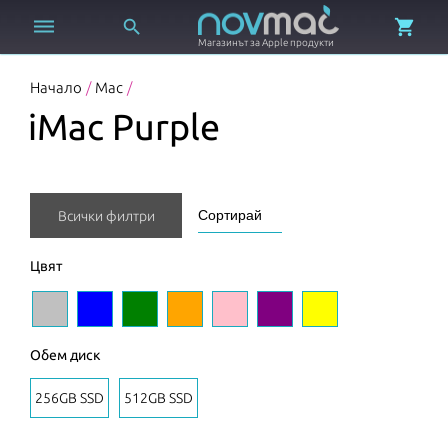



Магазинът за Apple продукти
Начало
/
Mac
/
iMac Purple
Всички филтри
Цвят
Обем диск
256GB SSD
512GB SSD