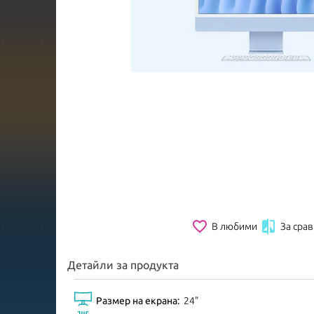
favorite_border

В любими
За сра
Детайли за продукта
Размер на екрана:
24"