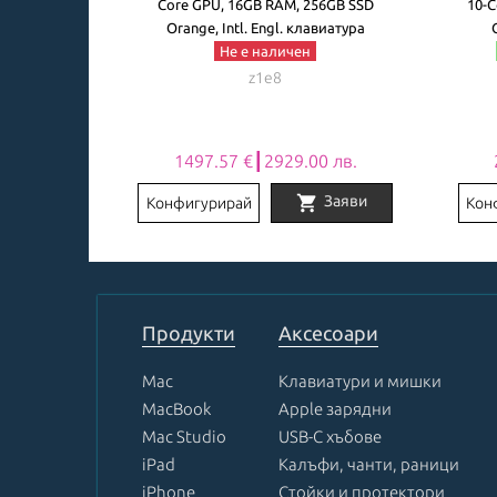
56GB SSD
Core GPU, 16GB RAM, 256GB SSD
10-C
виатура
Orange, Intl. Engl. клавиатура
Не е наличен
z1e8
0 лв.
1497.57 €┃2929.00 лв.
shopping_cart
Заяви
Заяви
Конфигурирай
Кон
Item
1
of
8
Продукти
Аксесоари
Mac
Клавиатури и мишки
MacBook
Apple зарядни
Mac Studio
USB-C хъбове
iPad
Калъфи, чанти, раници
iPhone
Стойки и протектори