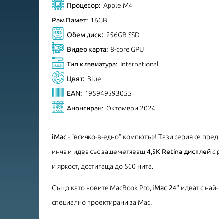
Процесор:
Apple M4
Рам Памет:
16GB
Обем диск:
256GB SSD
Видео карта:
8-core GPU
Тип клавиатура:
International
Цвят:
Blue
EAN:
195949593055
Анонсиран:
Октомври 2024
iMac
- "всичко-в-едно" компютър! Тази серия се пре
инча и идва със зашеметяващ
4,5K Retina дисплей
с 
и яркост, достигаща до 500 нита.
Също като новите MacBook Pro,
iMac
24"
идват с най
специално проектирани за Mac.