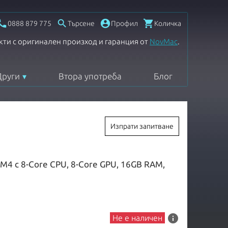




0888 879 775
Търсене
Профил
Количка
кти с оригинален произход и гаранция от
NovMac
.
Други
Втора употреба
Блог
Изпрати запитване
e M4 с 8-Core CPU, 8-Core GPU, 16GB RAM,
info
Не е наличен