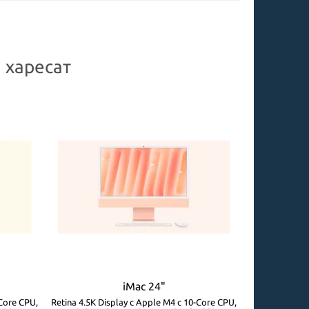
 харесат
iMac 24"
-Core CPU,
Retina 4.5K Display с Apple M4 с 10-Core CPU,
Retina 4.5K Di