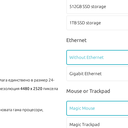
512GB SSD storage
1TB SSD storage
Ethernet
Without Ethernet
Gigabit Ethernet
длага единствено в размер 24-
резолюция
4480 x 2520
пиксела
Mouse or Trackpad
Magic Mouse
-новата гама процесори,
Magic Trackpad