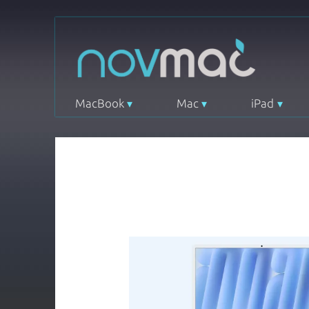
MacBook
Mac
iPad