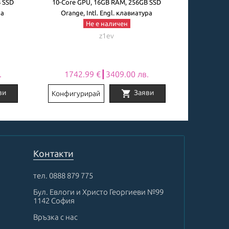
B SSD
10-Core GPU, 16GB RAM, 256GB SSD
10-Core 
ра
Orange, Intl. Engl. клавиатура
Silver
Не е наличен
z1ev
.
1742.99 €┃3409.00 лв.
1983
shopping_cart
ви
Заяви
Конфигурирай
Конфигу
Контакти
тел.
0888 879 775
Бул. Евлоги и Христо Георгиеви №99
1142 София
Връзка с нас