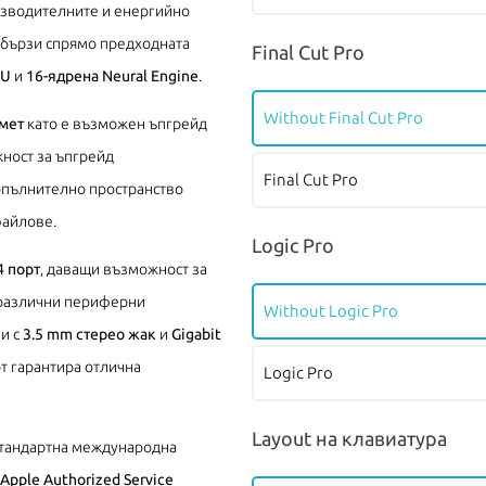
изводителните и енергийно
о-бързи спрямо предходната
Final Cut Pro
PU
и
16-ядрена Neural Engine
.
Without Final Cut Pro
мет
като е възможен ъпгрейд
ност за ъпгрейд
Final Cut Pro
 допълнително пространство
файлове.
Logic Pro
4 порт
, даващи възможност за
 различни периферни
Without Logic Pro
 и с
3.5 mm стерео жак
и
Gigabit
т гарантира отлична
Logic Pro
Layout на клавиатура
тандартна международна
Apple Authorized Service