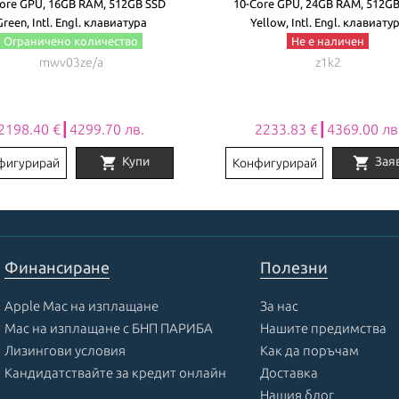
ore GPU, 16GB RAM, 512GB SSD
10-Core GPU, 24GB RAM, 512G
Green, Intl. Engl. клавиатура
Yellow, Intl. Engl. клавиату
Ограничено количество
Не е наличен
mwv03ze/a
z1k2
2198.40 €┃4299.70 лв.
2233.83 €┃4369.00 лв
shopping_cart
shopping_cart
Купи
Зая
фигурирай
Конфигурирай
Финансиране
Полезни
Apple Mac на изплащане
За нас
Mac на изплащане с БНП ПАРИБА
Нашите предимства
Лизингови условия
Как да поръчам
Кандидатствайте за кредит онлайн
Доставка
Нашия блог