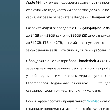
Apple М4
притежава подобрена архитектура на про
ефективните ядра, което им позволява да са още п
серия. Чиповете от серията са 8-ядрени, с
8-ядрен G
Базовият модел се предлага с
16GB унифицирана па
до
24GB
или
32GB
, както и с
256GB SSD
диск с възмож
до
512GB
,
1TB
или
2TB
, в случай че се нуждаете от
за съхранение за Вашите снимки, филми и работни 
Оборудван е още с четири броя
Thunderbolt 4 / USB 
зареждане и едновременна работа с много на брой
устройства, външни монитори, камери и други, както
Ethernet порт
. Подръжката на новия
Wi-Fi 6E
стандар
свързаност, дори при неблагоприятни условия.
Всички Apple продукти предлагани от
NovMac
имат с
гаранция и подлежат на гаранционно обслужване от