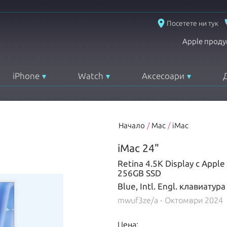
place
Посетете ни тук
Apple проду
iPhone
Watch
Аксесоари
Начало
/
Mac
/
iMac
iMac 24"
Retina 4.5K Display с Appl
256GB SSD
Blue, Intl. Engl. клавиатура
mwuf3ze/a
- Октомври 2024
Цена: