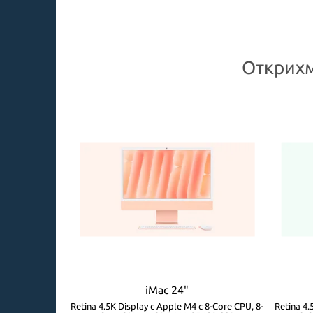
Открихм
iMac 24"
с 8-Core CPU, 8-
Retina 4.5K Display с Apple M4 с 8-Core CPU, 8-
Retina 4.