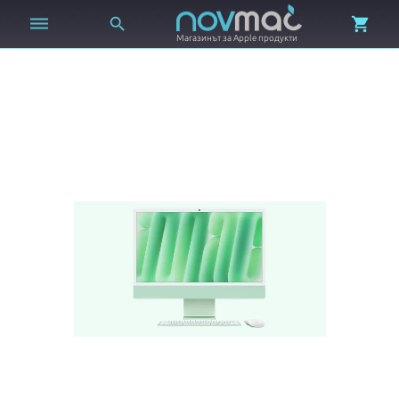



Магазинът за Apple продукти