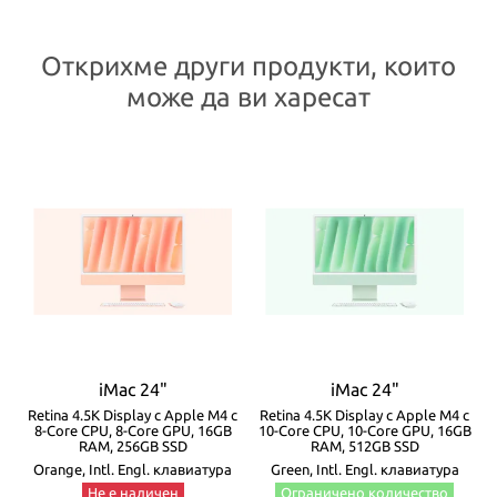
Открихме други продукти, които
може да ви харесат
iMac 24"
iMac 24"
с
Retina 4.5K Display с Apple M4 с
Retina 4.5K Display с Apple M4 с
GB
8-Core CPU, 8-Core GPU, 16GB
10-Core CPU, 10-Core GPU, 16GB
1
RAM, 256GB SSD
RAM, 512GB SSD
Orange, Intl. Engl. клавиатура
Green, Intl. Engl. клавиатура
Не е наличен
Ограничено количество