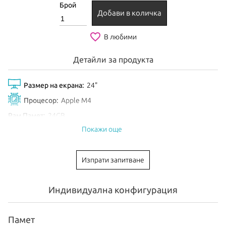
Брой
Добави в количка
favorite_border
В любими
Детайли за продукта
Размер на екрана:
24"
Процесор:
Apple M4
Рам Памет:
24GB
Покажи още
Обем диск:
512GB SSD
Видео карта:
10-core GPU
Изпрати запитване
Тип клавиатура:
International
Цвят:
Green
Индивидуална конфигурация
EAN:
195950075519
Анонсиран:
Октомври 2024
Памет