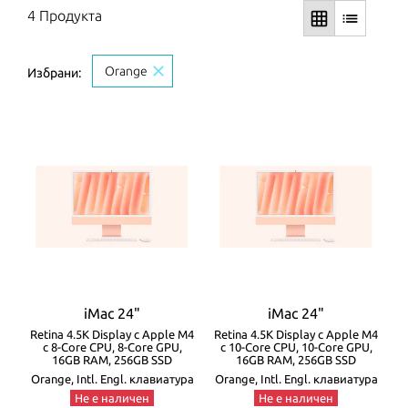
4 Продукта
grid_on
list
close
Orange
Избрани:
iMac 24"
iMac 24"
Retina 4.5K Display с Apple M4
Retina 4.5K Display с Apple M4
с 8-Core CPU, 8-Core GPU,
с 10-Core CPU, 10-Core GPU,
16GB RAM, 256GB SSD
16GB RAM, 256GB SSD
Orange, Intl. Engl. клавиатура
Orange, Intl. Engl. клавиатура
Не е наличен
Не е наличен