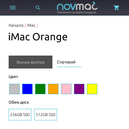



Магазинът за Apple продукти
Начало
/
Mac
/
iMac Orange
Всички филтри
Цвят
Обем диск
256GB SSD
512GB SSD