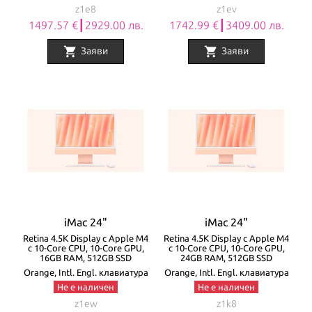
z1e8
z1ev
1497.57 €┃2929.00 лв.
1742.99 €┃3409.00 лв.
shopping_cart
shopping_cart
Заяви
Заяви
iMac 24"
iMac 24"
Retina 4.5K Display с Apple M4
Retina 4.5K Display с Apple M4
с 10-Core CPU, 10-Core GPU,
с 10-Core CPU, 10-Core GPU,
16GB RAM, 512GB SSD
24GB RAM, 512GB SSD
Orange, Intl. Engl. клавиатура
Orange, Intl. Engl. клавиатура
Не е наличен
Не е наличен
z1ew
z1k8