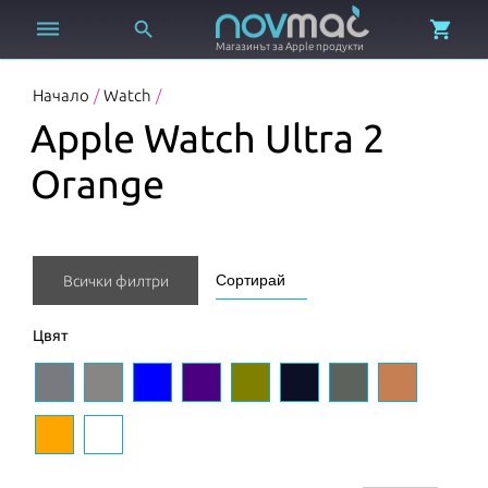



Магазинът за Apple продукти
Начало
/
Watch
/
Apple Watch Ultra 2
Orange
Всички филтри
Цвят