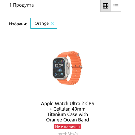
1 Продукта
grid_on
list
close
Orange
Избрани:
Apple Watch Ultra 2 GPS
+ Cellular, 49mm
Titanium Case with
Orange Ocean Band
Не е наличен
mreh3bs/a