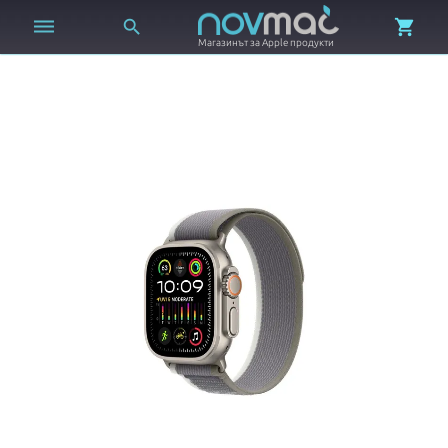



Магазинът за Apple продукти