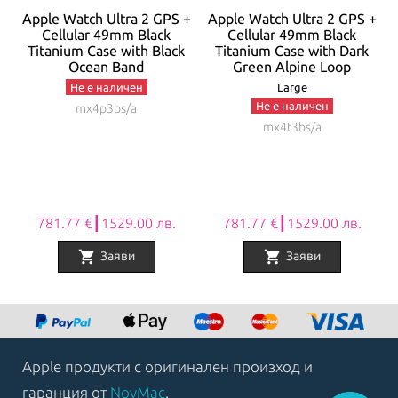
+
Apple Watch Ultra 2 GPS +
Apple Watch Ultra 2 GPS +
Cellular 49mm Black
Cellular 49mm Black
d
Titanium Case with Black
Titanium Case with Dark
Ocean Band
Green Alpine Loop
Не е наличен
Large
Не е наличен
mx4p3bs/a
mx4t3bs/a
781.77 €┃1529.00 лв.
781.77 €┃1529.00 лв.
shopping_cart
shopping_cart
Заяви
Заяви
Item
1
of
8
Apple продукти с оригинален произход и
гаранция от
NovMac
.