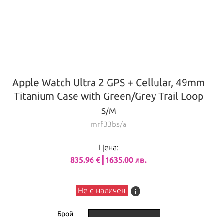
Apple Watch Ultra 2 GPS + Cellular, 49mm
Titanium Case with Green/Grey Trail Loop
S/M
mrf33bs/a
Цена:
835.96 €┃1635.00 лв.
info
Не е наличен
Брой