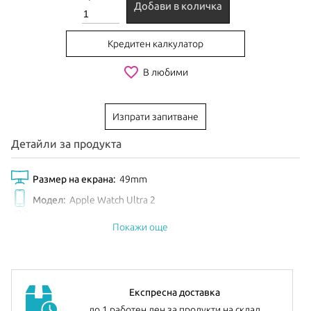
Добави в количка
Кредитен калкулатор
favorite_border
В любими
Изпрати запитване
Детайли за продукта
Размер на екрана:
49mm
Модел:
Apple Watch Ultra 2
Цвят:
Green/Grey
Покажи още
Експресна доставка
до 1 работен ден за продукти на склад