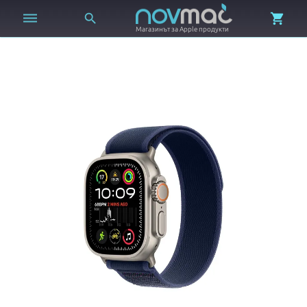



Магазинът за Apple продукти