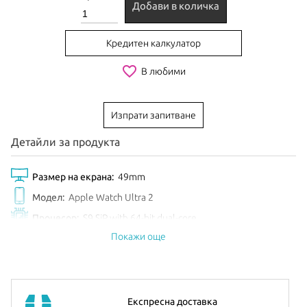
Добави в количка
Кредитен калкулатор
favorite_border
В любими
Изпрати запитване
Детайли за продукта
Размер на екрана:
49mm
Модел:
Apple Watch Ultra 2
Процесор:
S9 SiP with 64-bit dual-core
Покажи още
Обем диск:
64GB
Цвят:
Natural Titanium
Анонсиран:
Септември 2024
Допълнителна информация:
можете да намерите
тук
Експресна доставка