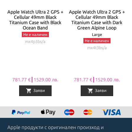
+
Apple Watch Ultra 2 GPS +
Apple Watch Ultra 2 GPS +
Cellular 49mm Black
Cellular 49mm Black
d
Titanium Case with Black
Titanium Case with Dark
Ocean Band
Green Alpine Loop
Не е наличен
Large
Не е наличен
mx4p3bs/a
mx4t3bs/a
781.77 €┃1529.00 лв.
781.77 €┃1529.00 лв.
shopping_cart
shopping_cart
Заяви
Заяви
Item
1
of
8
Apple продукти с оригинален произход и