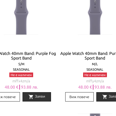
Watch 40mm Band: Purple Fog
Apple Watch 40mm Band: Pur
Sport Band
Sport Band
S/M
M/L
SEASONAL
SEASONAL
Не е наличен
Не е наличен
mffx4zm/a
mffy4zm/a
48.00 €┃93.88 лв.
48.00 €┃93.88 лв.
shopping_cart
shopping_cart
Заяви
Зая
ж повече
Виж повече