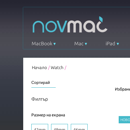
MacBook
Mac
iPad
Начало
/
Watch
/
Избрани
Филтър
Размер на екрана
42mm
49mm
46mm