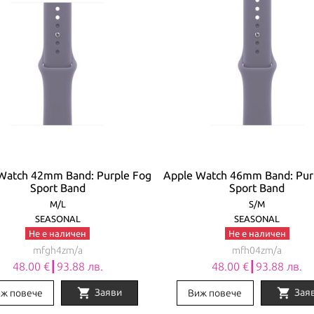
Watch 42mm Band: Purple Fog
Apple Watch 46mm Band: Pur
Sport Band
Sport Band
M/L
S/M
SEASONAL
SEASONAL
Не е наличен
Не е наличен
mfgh4zm/a
mfh04zm/a
48.00 €┃93.88 лв.
48.00 €┃93.88 лв.
shopping_cart
shopping_cart
Заяви
Зая
ж повече
Виж повече