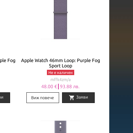
ple Fog
Apple Watch 46mm Loop: Purple Fog
Sport Loop
Не е наличен
mffk4zm/a
48.00 €┃93.88 лв.
shopping_cart
ви
Заяви
Виж повече