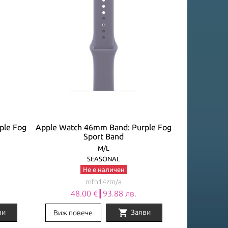
ple Fog
Apple Watch 46mm Band: Purple Fog
Sport Band
M/L
SEASONAL
Не е наличен
mfh14zm/a
48.00 €┃93.88 лв.
shopping_cart
ви
Заяви
Виж повече