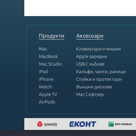
Продукти
Аксесоари
Mac
Клавиатури и мишки
MacBook
Apple зарядни
Mac Studio
USB-C хъбове
iPad
Калъфи, чанти, раници
iPhone
Стойки и протектори
Watch
Външни дискове
Apple TV
Mac Софтуер
AirPods