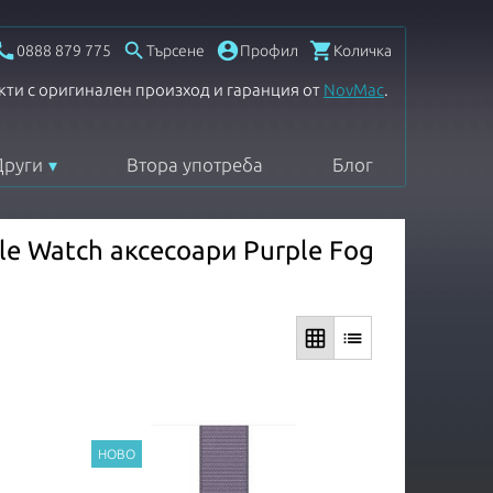




0888 879 775
Търсене
Профил
Количка
кти с оригинален произход и гаранция от
NovMac
.
Други
Втора употреба
Блог
le Watch аксесоари Purple Fog
grid_on
list