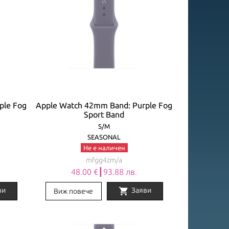
ple Fog
Apple Watch 42mm Band: Purple Fog
Sport Band
S/M
SEASONAL
Не е наличен
mfgg4zm/a
48.00 €┃93.88 лв.
shopping_cart
ви
Заяви
Виж повече