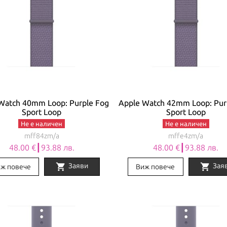
Watch 40mm Loop: Purple Fog
Apple Watch 42mm Loop: Pur
Sport Loop
Sport Loop
Не е наличен
Не е наличен
mff84zm/a
mffe4zm/a
48.00 €┃93.88 лв.
48.00 €┃93.88 лв.
shopping_cart
shopping_cart
Заяви
Зая
ж повече
Виж повече