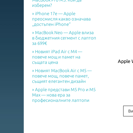
изберем?
iPhone 17e — Apple
преосмисля какво означава
„достъпен iPhone“
MacBook Neo — Apple влиза
в бюджетния сегмент с лаптоп
за 699€
Новият iPad Air с M4 —
повече мощ и памет на
Apple 
същата цена
Новият MacBook Air с M5 —
повече мощ, повече памет,
същият елегантен дизайн
Apple представи M5 Pro и M5
Max — нова ера за
професионалните лаптопи
Ви