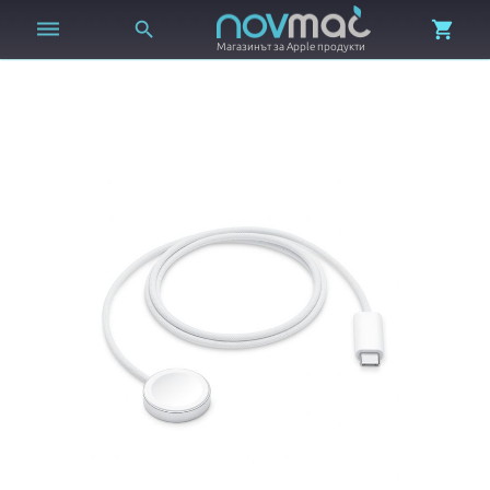



Магазинът за Apple продукти