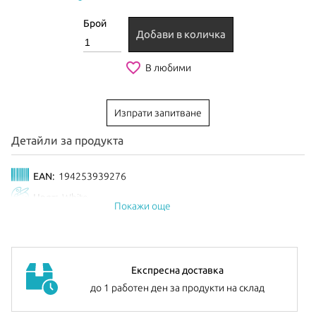
Брой
Добави в количка
favorite_border
В любими
Изпрати запитване
Детайли за продукта
EAN:
194253939276
Цвят:
White
Покажи още
Експресна доставка
до 1 работен ден за продукти на склад