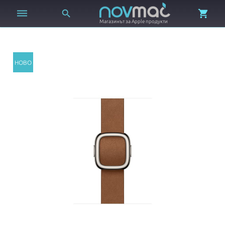



Магазинът за Apple продукти