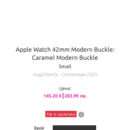
Apple Watch 42mm Modern Buckle:
Caramel Modern Buckle
Small
mgg34zm/a
- Септември 2025
Цена:
145.20 €┃283.99 лв.
info
Не е наличен
Брой