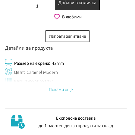
Добави в количка
favorite_border
В любими
Изпрати запитване
Детайли за продукта
Размер на екрана:
42mm
Цвят:
Caramel Modern
EAN:
195950651034
Покажи още
Анонсиран:
Септември 2025
Експресна доставка
до 1 работен ден за продукти на склад