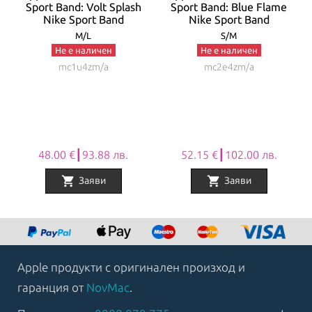
Sport Band: Volt Splash
Sport Band: Blue Flame
Nike Sport Band
Nike Sport Band
M/L
S/M
Не е наличен
Не е наличен
mc1u4zm/a
mc2e4zm/a
48.00 €┃93.88 лв.
52.15 €┃102.00 лв.
shopping_cart
shopping_cart
Заяви
Заяви
Item
1
of
8
Apple продукти с оригинален произход и
гаранция от
NovMac
.