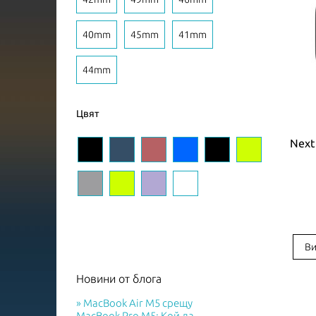
40mm
45mm
41mm
44mm
Цвят
Next
Ви
Новини от блога
MacBook Air M5 срещу
MacBook Pro M5: Кой да