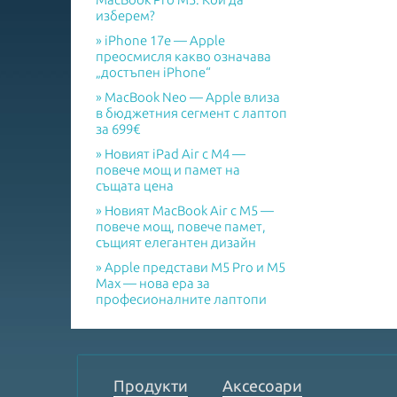
изберем?
iPhone 17e — Apple
преосмисля какво означава
„достъпен iPhone“
MacBook Neo — Apple влиза
в бюджетния сегмент с лаптоп
за 699€
Новият iPad Air с M4 —
повече мощ и памет на
същата цена
Новият MacBook Air с M5 —
повече мощ, повече памет,
същият елегантен дизайн
Apple представи M5 Pro и M5
Max — нова ера за
професионалните лаптопи
Продукти
Аксесоари