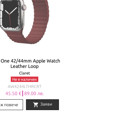
 One 42/44mm Apple Watch
Leather Loop
Claret
Не е наличен
AW4244LTHRCRT
45.50 €┃89.00 лв.
shopping_cart
Заяви
ж повече