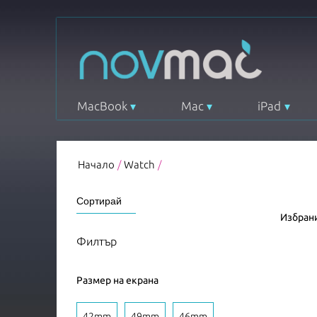
MacBook
Mac
iPad
Начало
/
Watch
/
Избрани
Филтър
Размер на екрана
42mm
49mm
46mm