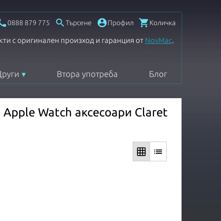




0888 879 775
Търсене
Профил
Количка
кти с оригинален произход и гаранция от
NovMac
.
Други
Втора употреба
Блог
Apple Watch аксесоари Claret
grid_on
list