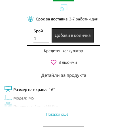
Срок за доставка:
3-7 работни дни
Брой
Добави в количка
Кредитен калкулатор
favorite_border
В любими
Детайли за продукта
Размер на екрана:
16"
Модел:
M5
Процесор:
Apple M5 Pro
Покажи още
Рам Памет:
48GB
Обем диск:
1TB