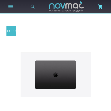



Магазинът за Apple продукти