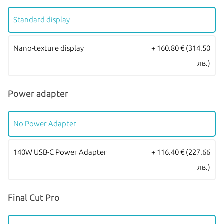
отпечатък позволява надежден и сигурен метод за оторизация.
Standard display
Всички Apple продукти предлагани от
NovMak
имат стандартна
международна гаранция и подлежат на гаранционно
Nano-texture display
+ 160.80 €
(314.50
обслужване от
Apple Authorized Service Provider
(официални
лв.)
сервизни центрове на Apple).
Power adapter
No Power Adapter
140W USB-C Power Adapter
+ 116.40 €
(227.66
лв.)
Final Cut Pro