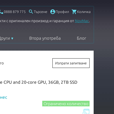




0888 879 775
Търсене
Профил
Количка
кти с оригинален произход и гаранция от
NovMac
.
Други
Втора употреба
Блог
ro
Изпрати запитване
re CPU and 20-core GPU, 36GB, 2TB SSD
знес
Ограничено количество