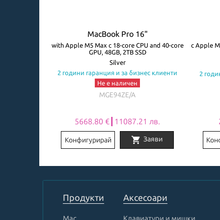
4"
MacBook Pro 16"
core GPU, 24GB,
with Apple M5 Max с 18-core CPU and 40-core
с Apple M
GPU, 48GB, 2TB SSD
Silver
знес клиенти
2 години гаранция и за бизнес клиенти
2 годи
Не е наличен
MGE94ZE/A
6 лв.
5668.80 €┃11087.21 лв.
shopping_cart
Заяви
Заяви
Конфигурирай
Кон
Item
1
of
8
Продукти
Аксесоари
Mac
Клавиатури и мишки