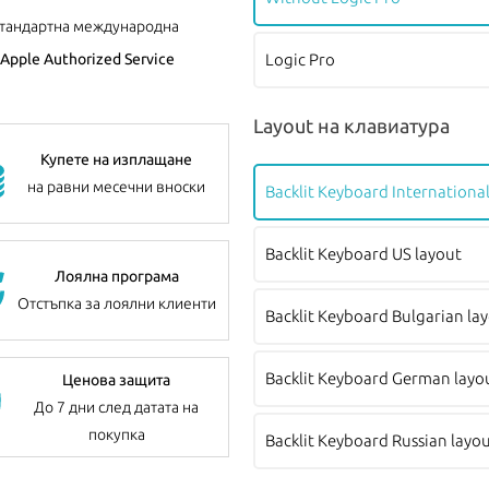
стандартна международна
Logic Pro
Apple Authorized Service
Layout на клавиатура
Купете на изплащане
на равни месечни вноски
Backlit Keyboard International
Backlit Keyboard US layout
Лоялна програма
Отстъпка за лоялни клиенти
Backlit Keyboard Bulgarian la
Backlit Keyboard German layo
Ценова защита
До 7 дни след датата на
покупка
Backlit Keyboard Russian layo