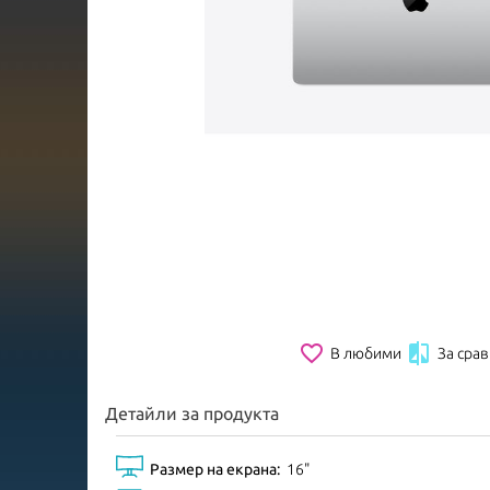
favorite_border

В любими
За сра
Детайли за продукта
Размер на екрана:
16"