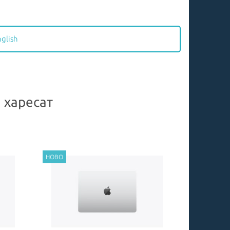
nglish
 харесат