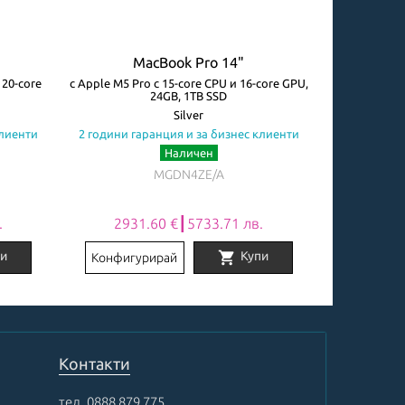
MacBook Pro 14"
M
 20-core
с Apple M5 Pro с 15-core CPU и 16-core GPU,
with Apple M
24GB, 1TB SSD
G
Silver
клиенти
2 години гаранция и за бизнес клиенти
2 години га
Наличен
MGDN4ZE/A
.
2931.60 €┃5733.71 лв.
4065
shopping_cart
и
Купи
Конфигурирай
Конфигу
Контакти
тел.
0888 879 775