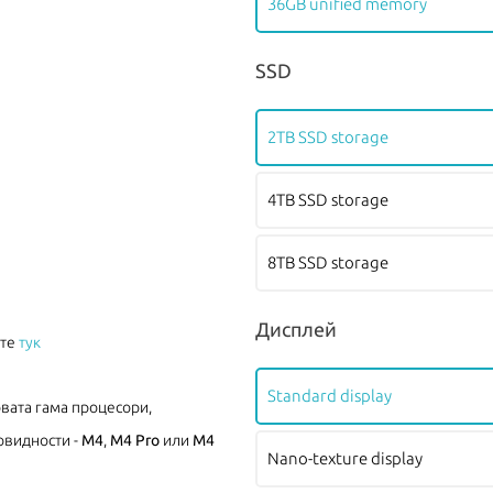
36GB unified memory
SSD
2TB SSD storage
4TB SSD storage
8TB SSD storage
Дисплей
ите
тук
Standard display
овата гама процесори,
овидности -
M4
,
M4 Pro
или
M4
Nano-texture display