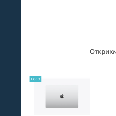
Открихм