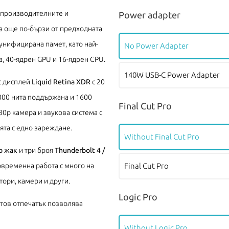
а производителните и
Power adapter
а още по-бързи от предходната
унифицирана памет, като най-
No Power Adapter
а, 40-ядрен GPU и 16-ядрен CPU.
140W USB-C Power Adapter
с дисплей
Liquid Retina XDR
с 20
000 нита поддържана и 1600
Final Cut Pro
80p камера и звукова система с
ята с едно зареждане.
Without Final Cut Pro
о жак
и три броя
Thunderbolt 4 /
Final Cut Pro
овременна работа с много на
ори, камери и други.
Logic Pro
стов отпечатък позволява
Without Logic Pro