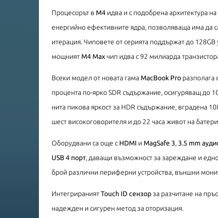
Процесорът в
М4
идва и с подобрена архитектура н
енергийно ефективните ядра, позволяваща има да с
итерация. Чиповете от серията поддържат до 128GB 
мощният
M4 Max
чип идва с 92 милиарда транзистор
Всеки модел от новата гама
MacBook Pro
разполага 
процента по-ярко SDR съдържание, осигуряващ до 1
нита пикова яркост за HDR съдържание, вградена 10
шест високоговорителя и до 22 часа живот на батери
Оборудвани са още с
HDMI
и
MagSafe 3
,
3.5 mm ауди
USB 4 порт
, даващи възможност за зареждане и едн
брой различни периферни устройства, външни монит
Интегрираният
Touch ID сензор
за разчитане на пръ
надежден и сигурен метод за оторизация.