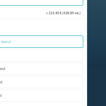
+ 224.40 €
(438.89 лв.)
 layout
yout
ut
ut