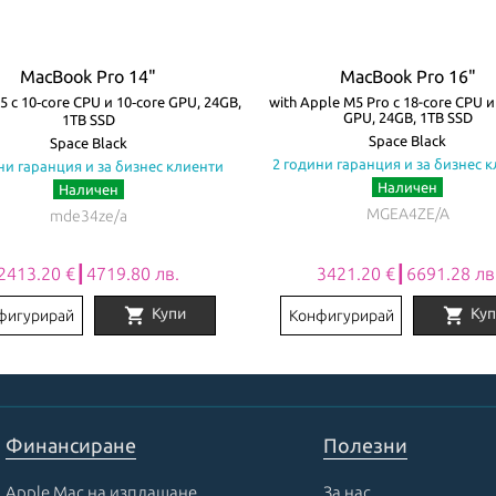
MacBook Pro 14"
MacBook Pro 16"
5 с 10‑core CPU и 10‑core GPU, 24GB,
with Apple M5 Pro с 18-core CPU и
GPU, 24GB, 1TB SSD
1TB SSD
Space Black
Space Black
2 години гаранция и за бизнес 
ни гаранция и за бизнес клиенти
Наличен
Наличен
MGEA4ZE/A
mde34ze/a
2413.20 €┃4719.80 лв.
3421.20 €┃6691.28 лв
shopping_cart
shopping_cart
Купи
Куп
фигурирай
Конфигурирай
Финансиране
Полезни
Apple Mac на изплащане
За нас