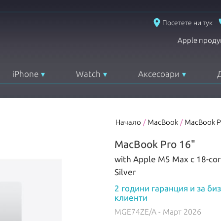
place
Посетете ни тук
Apple проду
iPhone
Watch
Аксесоари
Начало
/
MacBook
/
MacBook P
MacBook Pro 16"
with Apple M5 Max с 18-co
Silver
2 години гаранция и за би
клиенти
MGE74ZE/A
- Март 2026