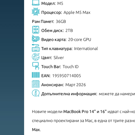
Модел:
M5
Процесор:
Apple M5 Max
Рам Памет:
36GB
Обем диск:
2TB
Видео карта:
20-core GPU
Тип клавиатура:
International
Цвят:
Silver
Touch Bar:
Touch ID
EAN:
195950714005
Анонсиран:
Март 2026
Допълнителна информация:
можете да намер
Новите модели
MacBook Pro 14" и 16"
идват с най-н
специално проектирани за Mac, в една от трите разн
Max
.