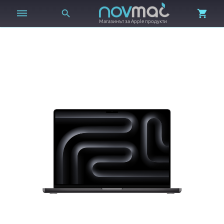



Магазинът за Apple продукти