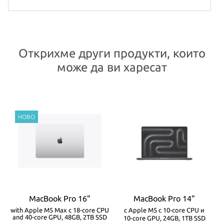
Открихме други продукти, които
може да ви харесат
MacBook Pro 16"
MacBook Pro 14"
-
with Apple M5 Max с 18-core CPU
с Apple M5 с 10‑core CPU и
w
and 40-core GPU, 48GB, 2TB SSD
10‑core GPU, 24GB, 1TB SSD