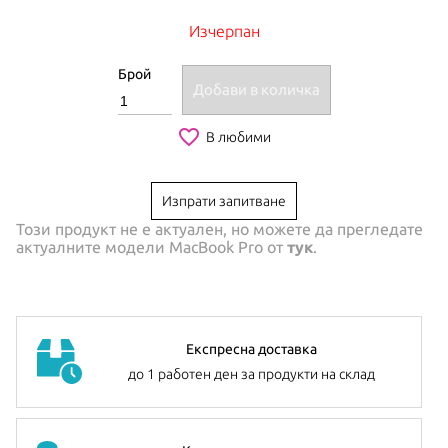
Изчерпан
Брой
Добави в количка
favorite_border
В любими
Изпрати запитване
Този продукт не е актуален, но можете да прегледате
актуалните модели
MacBook Pro
от
тук
.
Експресна доставка
до 1 работен ден за продукти на склад