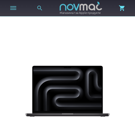



Магазинът за Apple продукти