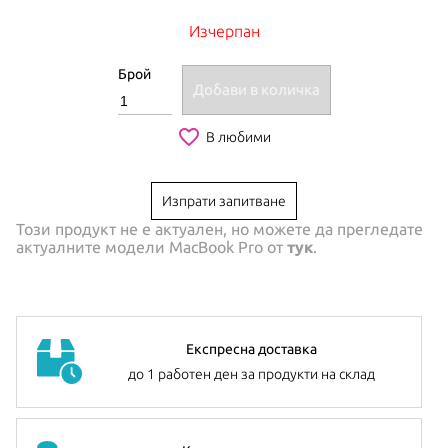
Изчерпан
Брой
Добави в количка
favorite_border
В любими
Изпрати запитване
Този продукт не е актуален, но можете да прегледате
актуалните модели
MacBook Pro
от
тук
.
Експресна доставка
до 1 работен ден за продукти на склад