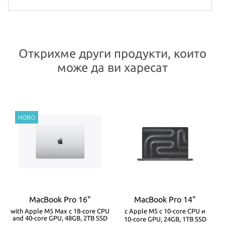
Открихме други продукти, които
може да ви харесат
MacBook Pro 16"
MacBook Pro 14"
-
with Apple M5 Max с 18-core CPU
с Apple M5 с 10‑core CPU и
w
and 40-core GPU, 48GB, 2TB SSD
10‑core GPU, 24GB, 1TB SSD