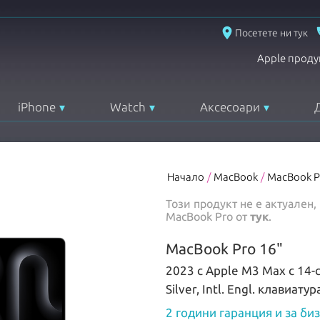
place
Посетете ни тук
Apple проду
iPhone
Watch
Аксесоари
Начало
/
MacBook
/
MacBook P
Този продукт не е актуален
MacBook Pro
от
тук
.
MacBook Pro 16"
2023 с Apple M3 Max с 14-
Silver, Intl. Engl. клавиатур
2 години гаранция и за би