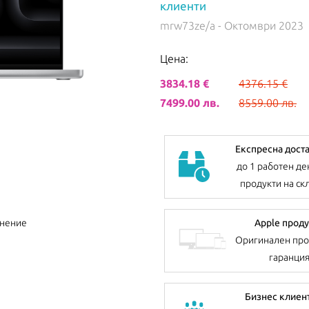
клиенти
mrw73ze/a
- Октомври 2023
Цена:
3834.18 €
4376.15 €
7499.00 лв.
8559.00 лв.
Експресна дост
до 1 работен де
продукти на ск
Apple проду
внение
Оригинален про
гаранци
Бизнес клиен