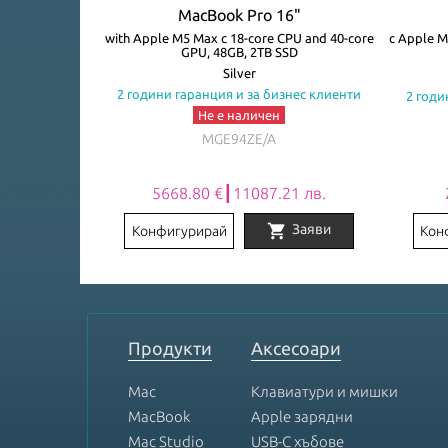
4"
MacBook Pro 16"
core GPU, 32GB,
with Apple M5 Max с 18-core CPU and 40-core
с Apple M
GPU, 48GB, 2TB SSD
Silver
знес клиенти
2 години гаранция и за бизнес клиенти
2 годи
Не е наличен
MGE94ZE/A
2 лв.
5668.80 €┃11087.21 лв.
shopping_cart
Заяви
Заяви
Конфигурирай
Кон
Item
1
of
8
Продукти
Аксесоари
Mac
Клавиатури и мишки
MacBook
Apple зарядни
Mac Studio
USB-C хъбове