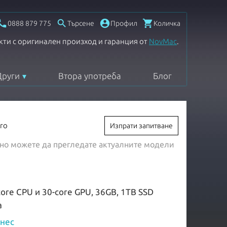




0888 879 775
Търсене
Профил
Количка
кти с оригинален произход и гаранция от
NovMac
.
Други
Втора употреба
Блог
ro
Изпрати запитване
, но можете да прегледате актуалните модели
core CPU и 30-core GPU, 36GB, 1TB SSD
а
знес