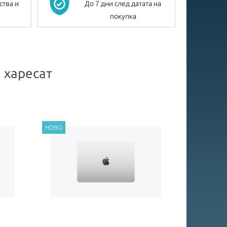
ства и
До 7 дни след датата на
покупка
 харесат