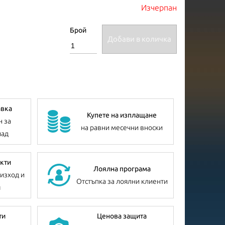
Изчерпан
Брой
Добави в количка
авка
Купете на изплащане
н за
на равни месечни вноски
лад
кти
Лоялна програма
изход и
Отстъпка за лоялни клиенти
я
ти
Ценова защита