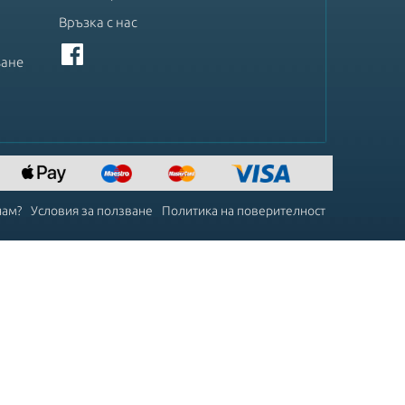
Връзка с нас
ване
чам?
Условия за ползване
Политика на поверителност