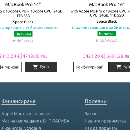
MacBook Pro 14"
MacBook Pro 16"
5 с 10‑core CPU и 10‑core GPU, 24GB,
with Apple M5 Pro с 18-core CPU и
GPU, 24GB, 1TB SSD
1TB SSD
Space Black
Space Black
2 години гаранция и за бизнес 
ни гаранция и за бизнес клиенти
Наличен
Наличен
MGEA4ZE/A
mde34ze/a
2413.20 €┃4719.80 лв.
3421.20 €┃6691.28 лв
shopping_cart
shopping_cart
Купи
Куп
фигурирай
Конфигурирай
Финансиране
Полезни
Apple Mac на изплащане
За нас
Mac на изплащане с БНП ПАРИБА
Нашите предимства
Лизингови условия
Как да поръчам