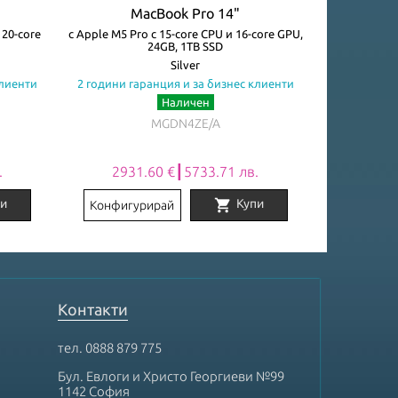
MacBook Pro 14"
M
 20-core
с Apple M5 Pro с 15-core CPU и 16-core GPU,
with Apple M5
24GB, 1TB SSD
G
Silver
клиенти
2 години гаранция и за бизнес клиенти
2 години га
Наличен
Огр
MGDN4ZE/A
.
2931.60 €┃5733.71 лв.
5082
shopping_cart
и
Купи
Конфигурирай
Конфигу
Контакти
тел.
0888 879 775
Бул. Евлоги и Христо Георгиеви №99
1142 София