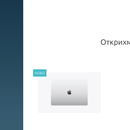
Открихм