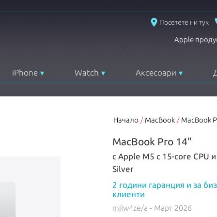
place
Посетете ни тук
Apple проду
iPhone
Watch
Аксесоари
Начало
/
MacBook
/
MacBook P
MacBook Pro 14"
с Apple M5 с 15-core CPU и
Silver
2 години гаранция и за би
клиенти
mjlw4ze/a
- Март 2026