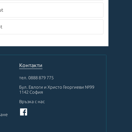
ut
ut
Контакти
тел.
0888 879 775
Бул. Евлоги и Христо Георгиеви №99
1142 София
Връзка с нас
ване