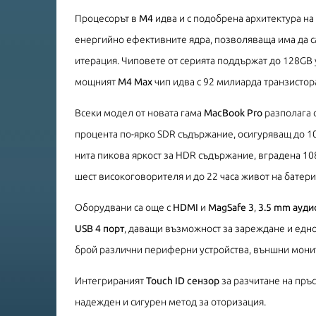
Процесорът в
М4
идва и с подобрена архитектура н
енергийно ефективните ядра, позволяваща има да с
итерация. Чиповете от серията поддържат до 128GB 
мощният
M4 Max
чип идва с 92 милиарда транзистор
Всеки модел от новата гама
MacBook Pro
разполага 
процента по-ярко SDR съдържание, осигуряващ до 1
нита пикова яркост за HDR съдържание, вградена 10
шест високоговорителя и до 22 часа живот на батери
Оборудвани са още с
HDMI
и
MagSafe 3
,
3.5 mm ауди
USB 4 порт
, даващи възможност за зареждане и едн
брой различни периферни устройства, външни монит
Интегрираният
Touch ID сензор
за разчитане на пръ
надежден и сигурен метод за оторизация.