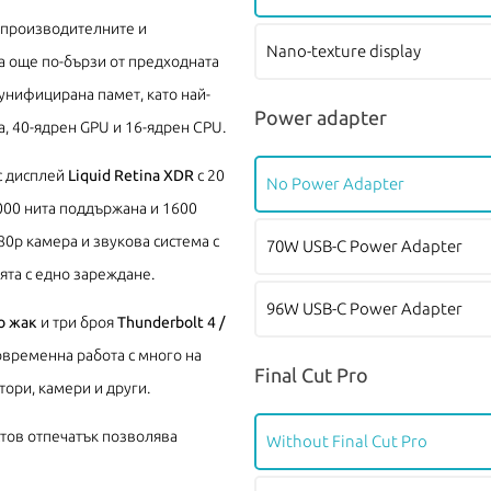
а производителните и
Nano-texture display
а още по-бързи от предходната
унифицирана памет, като най-
Power adapter
а, 40-ядрен GPU и 16-ядрен CPU.
с дисплей
Liquid Retina XDR
с 20
No Power Adapter
000 нита поддържана и 1600
80p камера и звукова система с
70W USB-C Power Adapter
ята с едно зареждане.
96W USB-C Power Adapter
о жак
и три броя
Thunderbolt 4 /
овременна работа с много на
Final Cut Pro
ори, камери и други.
стов отпечатък позволява
Without Final Cut Pro