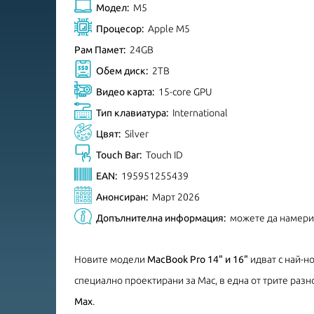
Модел:
M5
Процесор:
Apple M5
Рам Памет:
24GB
Обем диск:
2TB
Видео карта:
15-core GPU
Тип клавиатура:
International
Цвят:
Silver
Touch Bar:
Touch ID
EAN:
195951255439
Анонсиран:
Март 2026
Допълнителна информация:
можете да намер
Новите модели
MacBook Pro 14" и 16"
идват с най-н
специално проектирани за Mac, в една от трите разн
Max
.