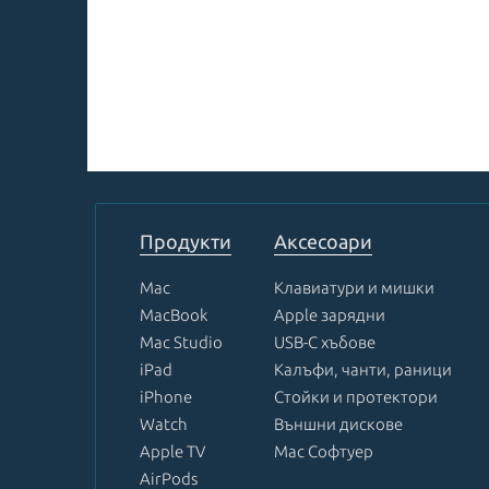
Продукти
Аксесоари
Mac
Клавиатури и мишки
MacBook
Apple зарядни
Mac Studio
USB-C хъбове
iPad
Калъфи, чанти, раници
iPhone
Стойки и протектори
Watch
Външни дискове
Apple TV
Mac Софтуер
AirPods