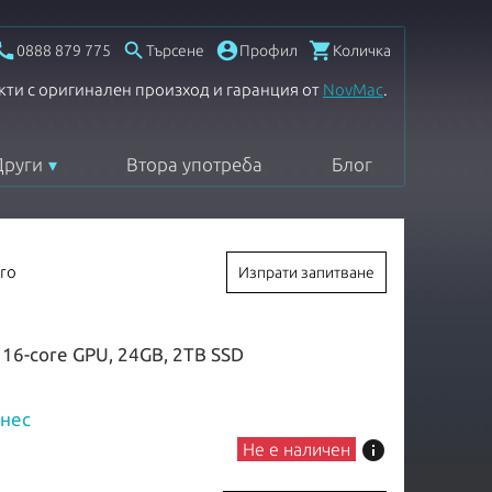




0888 879 775
Търсене
Профил
Количка
кти с оригинален произход и гаранция от
NovMac
.
Други
Втора употреба
Блог
ro
Изпрати запитване
 16-core GPU, 24GB, 2TB SSD
знес
info
Не е наличен