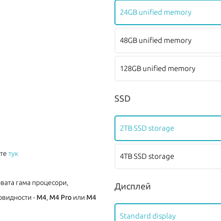
24GB unified memory
48GB unified memory
128GB unified memory
SSD
2TB SSD storage
ите
тук
4TB SSD storage
овата гама процесори,
Дисплей
овидности -
M4
,
M4 Pro
или
M4
Standard display