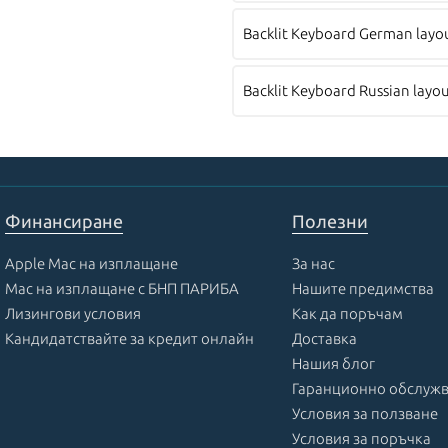
Backlit Keyboard German layo
Backlit Keyboard Russian layo
Финансиране
Полезни
Apple Mac на изплащане
За нас
Mac на изплащане с БНП ПАРИБА
Нашите предимства
Лизингови условия
Как да поръчам
Кандидатствайте за кредит онлайн
Доставка
Нашия блог
Гаранционно обслуж
Условия за ползване
Условия за поръчка