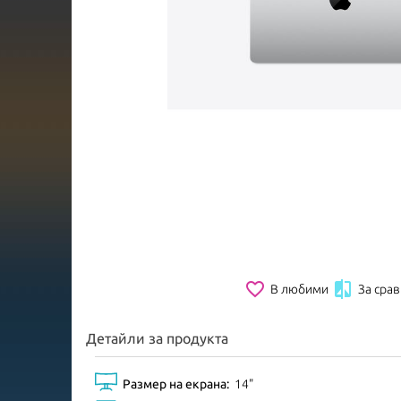
favorite_border

В любими
За сра
Детайли за продукта
Размер на екрана:
14"