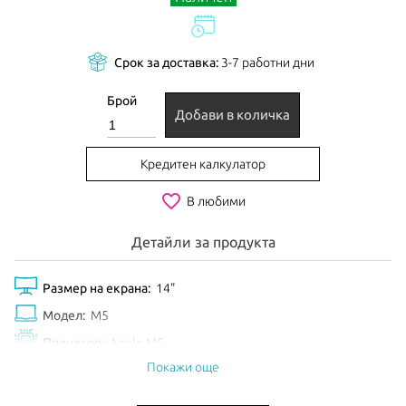
Срок за доставка:
3-7 работни дни
Брой
Добави в количка
Кредитен калкулатор
favorite_border
В любими
Детайли за продукта
Размер на екрана:
14"
Модел:
M5
Процесор:
Apple M5
Покажи още
Рам Памет:
24GB
Обем диск:
1TB