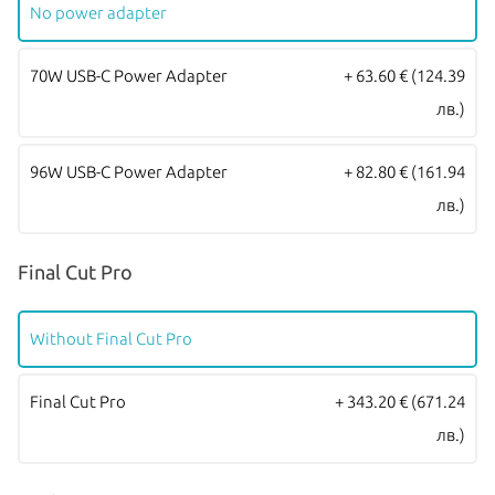
No power adapter
отпечатък позволява надежден и сигурен метод за оторизация.
Всички Apple продукти предлагани от
NovMak
имат стандартна
70W USB-C Power Adapter
+ 63.60 €
(124.39
международна гаранция и подлежат на гаранционно
лв.)
обслужване от
Apple Authorized Service Provider
(официални
сервизни центрове на Apple).
96W USB-C Power Adapter
+ 82.80 €
(161.94
лв.)
Final Cut Pro
Without Final Cut Pro
Final Cut Pro
+ 343.20 €
(671.24
лв.)