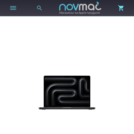



Магазинът за Apple продукти