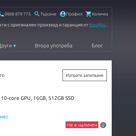




0888 879 775
Търсене
Профил
Количка
кти с оригинален произход и гаранция от
NovMac
.
Други
Втора употреба
Блог
ro
Изпрати запитване
и 10‑core GPU, 16GB, 512GB SSD
знес
info
Не е наличен