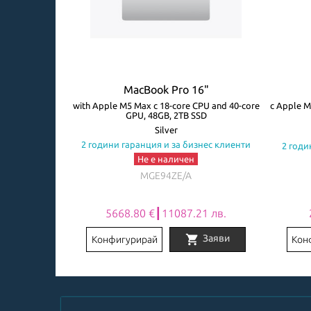
4"
MacBook Pro 16"
core GPU, 32GB,
with Apple M5 Max с 18-core CPU and 40-core
с Apple M
GPU, 48GB, 2TB SSD
Silver
знес клиенти
2 години гаранция и за бизнес клиенти
2 годи
Не е наличен
MGE94ZE/A
2 лв.
5668.80 €┃11087.21 лв.
shopping_cart
Заяви
Заяви
Конфигурирай
Кон
Item
1
of
8