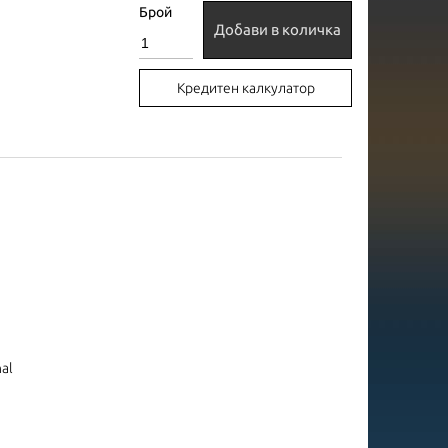
Брой
Добави в количка
Кредитен калкулатор
nal