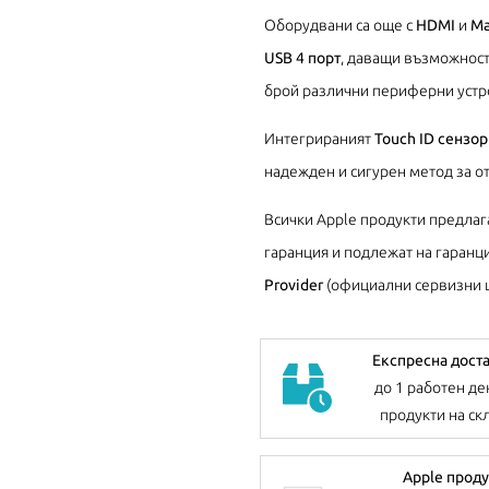
Оборудвани са още с
HDMI
и
Ma
USB 4 порт
, даващи възможност
брой различни периферни устро
Интегрираният
Touch ID сензор
надежден и сигурен метод за о
Всички Apple продукти предлаг
гаранция и подлежат на гаран
Provider
(официални сервизни ц
Експресна дост
до 1 работен де
продукти на ск
Apple проду