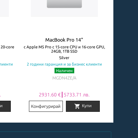
MacBook Pro 14"
M
 20-core
с Apple M5 Pro с 15-core CPU и 16-core GPU,
with Apple M5
24GB, 1TB SSD
G
Silver
клиенти
2 години гаранция и за бизнес клиенти
2 години га
Наличен
Огр
MGDN4ZE/A
.
2931.60 €┃5733.71 лв.
5082
shopping_cart
и
Купи
Конфигурирай
Конфигу