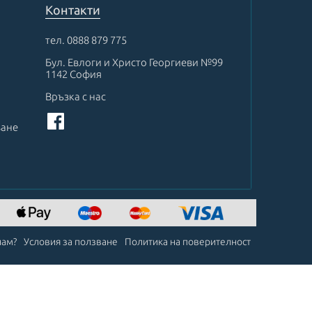
Контакти
тел.
0888 879 775
Бул. Евлоги и Христо Георгиеви №99
1142 София
Връзка с нас
ване
чам?
Условия за ползване
Политика на поверителност