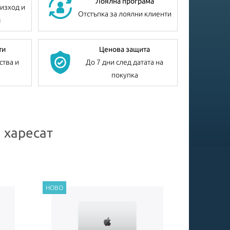
Лоялна програма
изход и
Отстъпка за лоялни клиенти
я
ти
Ценова защита
ства и
До 7 дни след датата на
покупка
 харесат