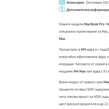
Анонсиран:
Октомври 202
Допълнителна информаци
Новите модели
MacBook Pro 14
специално проектирани за Mac, 
Max
.
Процесорът в
М4
идва и с подо
енергийно ефективните ядра, п
итерация. Чиповете от серията
мощният
M4 Max
чип идва с 92 
Всеки модел от новата гама
Mac
процента по-ярко SDR съдържан
нита пикова яркост за HDR съдъ
шест високоговорителя и до 22 