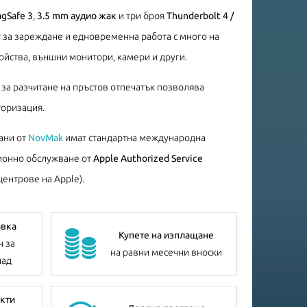
gSafe 3
,
3.5 mm аудио жак
и три броя
Thunderbolt 4 /
 за зареждане и едновременна работа с много на
йства, външни монитори, камери и други.
за разчитане на пръстов отпечатък позволява
торизация.
ани от
NovMak
имат стандартна международна
ционно обслужване от
Apple Authorized Service
ентрове на Apple).
авка
Купете на изплащане
н за
на равни месечни вноски
лад
кти