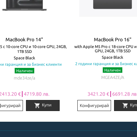
MacBook Pro 14"
MacBook Pro 16"
5 с 10‑core CPU и 10‑core GPU, 24GB,
with Apple M5 Pro с 18-core CPU и
GPU, 24GB, 1TB SSD
1TB SSD
Space Black
Space Black
2 години гаранция и за бизнес 
ни гаранция и за бизнес клиенти
Наличен
Наличен
MGEA4ZE/A
mde34ze/a
2413.20 €┃4719.80 лв.
3421.20 €┃6691.28 лв
shopping_cart
shopping_cart
Купи
Куп
фигурирай
Конфигурирай