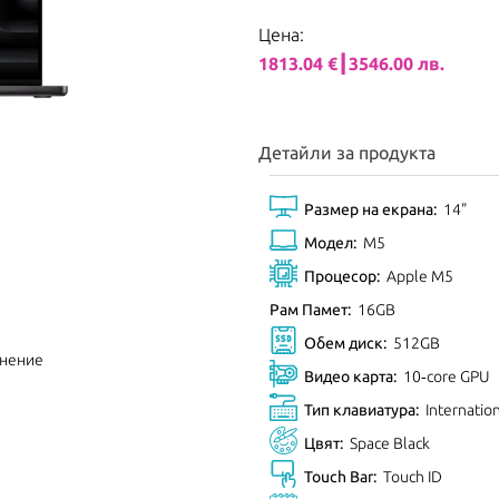
Цена:
1813.04 €┃3546.00 лв.
Детайли за продукта
Размер на екрана:
14"
Модел:
M5
Процесор:
Apple M5
Рам Памет:
16GB
Обем диск:
512GB
внение
Видео карта:
10‑core GPU
Тип клавиатура:
Internatio
Цвят:
Space Black
Touch Bar:
Touch ID