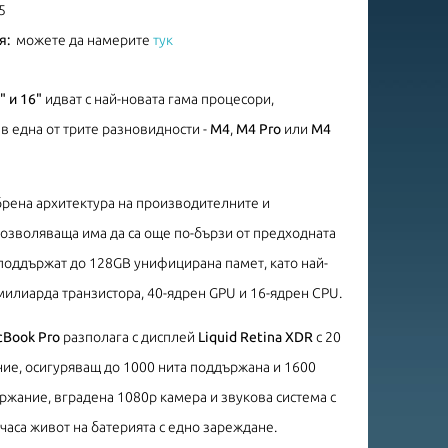
5
я:
можете да намерите
тук
" и 16"
идват с най-новата гама процесори,
в една от трите разновидности -
M4
,
M4 Pro
или
M4
брена архитектура на производителните и
озволяваща има да са още по-бързи от предходната
 поддържат до 128GB унифицирана памет, като най-
милиарда транзистора, 40-ядрен GPU и 16-ядрен CPU.
Book Pro
разполага с дисплей
Liquid Retina XDR
с 20
ие, осигуряващ до 1000 нита поддържана и 1600
ржание, вградена 1080p камера и звукова система с
часа живот на батерията с едно зареждане.