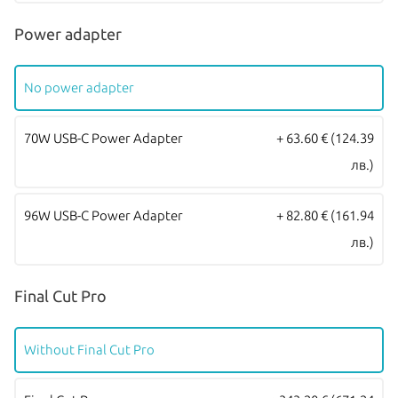
отпечатък позволява надежден и сигурен метод за оторизация.
Power adapter
Всички Apple продукти предлагани от
NovMak
имат стандартна
международна гаранция и подлежат на гаранционно
No power adapter
обслужване от
Apple Authorized Service Provider
(официални
сервизни центрове на Apple).
70W USB-C Power Adapter
+ 63.60 €
(124.39
лв.)
96W USB-C Power Adapter
+ 82.80 €
(161.94
лв.)
Final Cut Pro
Without Final Cut Pro