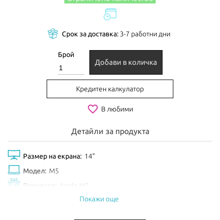
Срок за доставка:
3-7 работни дни
Брой
Добави в количка
Кредитен калкулатор
favorite_border
В любими
Детайли за продукта
Размер на екрана:
14"
Модел:
M5
Процесор:
Apple M5
Покажи още
Рам Памет:
16GB
Обем диск:
1TB