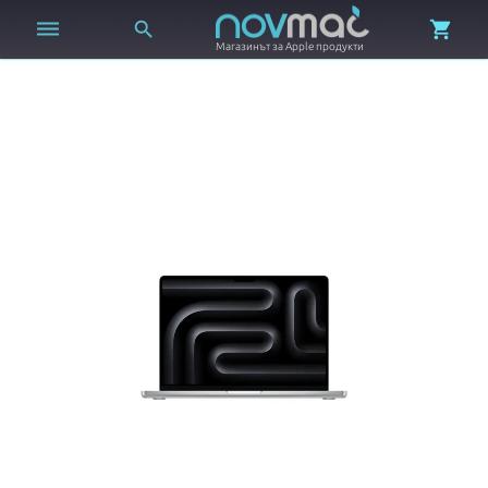



Магазинът за Apple продукти