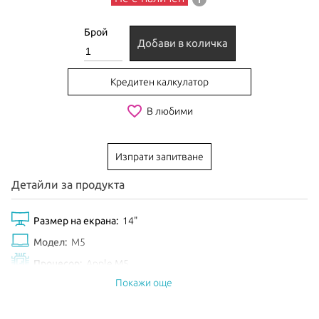
Брой
Добави в количка
Кредитен калкулатор
favorite_border
В любими
Изпрати запитване
Детайли за продукта
Размер на екрана:
14"
Модел:
M5
Процесор:
Apple M5
Покажи още
Рам Памет:
16GB
Обем диск:
512GB