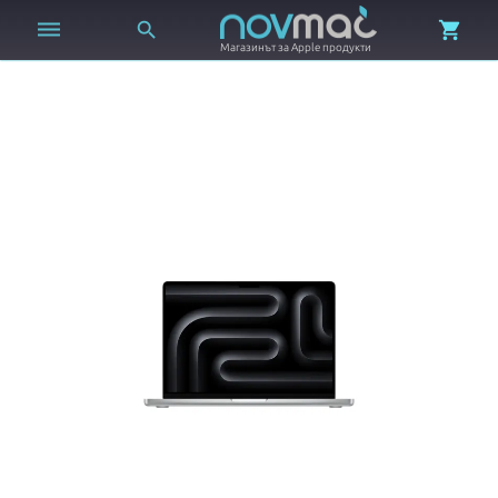



Магазинът за Apple продукти