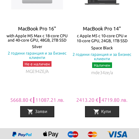
Всички Apple продукти предлагани от
NovMak
имат стандартна
международна гаранция и подлежат на гаранционно
обслужване от
Apple Authorized Service Provider
(официални
MacBook Pro 16"
MacBook Pro 14"
сервизни центрове на Apple).
-
with Apple M5 Max с 18-core CPU
с Apple M5 с 10‑core CPU и
w
and 40-core GPU, 48GB, 2TB SSD
10‑core GPU, 24GB, 1TB SSD
Silver
Space Black
с
2 години гаранция и за бизнес
2 години гаранция и за бизнес
клиенти
клиенти
Не е наличен
Наличен
MGE94ZE/A
mde34ze/a
5668.80 €┃11087.21 лв.
2413.20 €┃4719.80 лв.
shopping_cart
shopping_cart
Заяви
Купи
Item
1
of