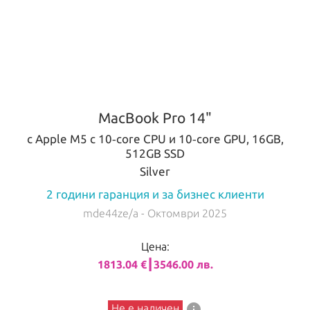
MacBook Pro 14"
с Apple M5 с 10‑core CPU и 10‑core GPU, 16GB,
512GB SSD
Silver
2 години гаранция и за бизнес клиенти
mde44ze/a
- Октомври 2025
Цена:
1813.04 €┃3546.00 лв.
info
Не е наличен